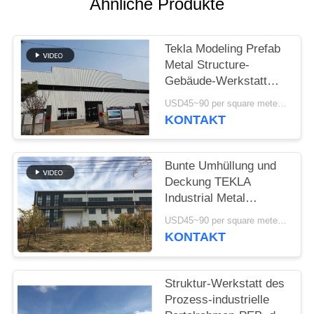
DATENSCHUTZRICHTLINIE
Ähnliche Produkte
Tekla Modeling Prefab
Metal Structure-
Gebäude-Werkstatt
hochfest
USD45~90 per square meter MOQ:1000 Quadratmeter
KONTAKT
Bunte Umhüllung und
Deckung TEKLA
Industrial Metal
Workshop Buildings
USD45~90 per square meter MOQ:1000 Quadratmeter
KONTAKT
Struktur-Werkstatt des
Prozess-industrielle