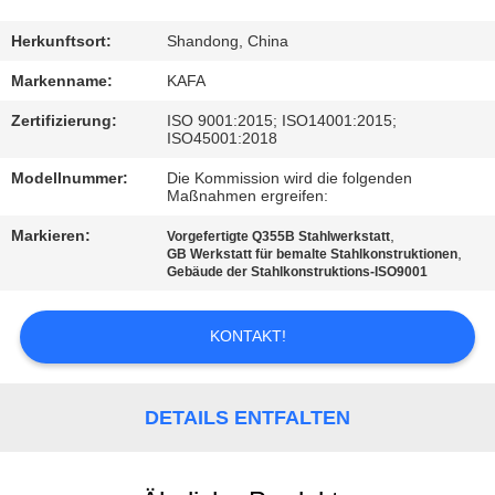
UNS
Herkunftsort:
Shandong, China
WERKSBESICHTIGUNG
Markenname:
KAFA
Zertifizierung:
ISO 9001:2015; ISO14001:2015;
ISO45001:2018
QUALITÄTSKONTROLLE
Modellnummer:
Die Kommission wird die folgenden
Maßnahmen ergreifen:
KONTAKT
Markieren:
,
Vorgefertigte Q355B Stahlwerkstatt
,
GB Werkstatt für bemalte Stahlkonstruktionen
Gebäude der Stahlkonstruktions-ISO9001
NEUIGKEITEN
KONTAKT!
FÄLLE
DETAILS ENTFALTEN
SITEMAP