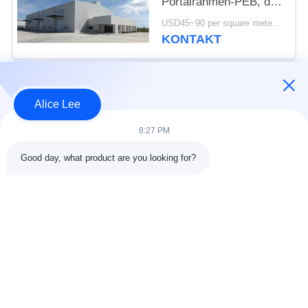
Portalrahmen-PEB, die
Iso-Norm aufbaut
USD45~90 per square meter MOQ:1000 Quadratmeter
KONTAKT
Beliebte Kategorien
Alle
Alice Lee
8:27 PM
Stahlkonstruktions-
Stahlkonstruktionsbau
Werkstatt
Good day, what product are you looking for?
Stahlkonstruktion
Architektonischer
Lager
Baustahl
Stahl Fabrication
strukturelle
Dienstleistungen
Stahlträger