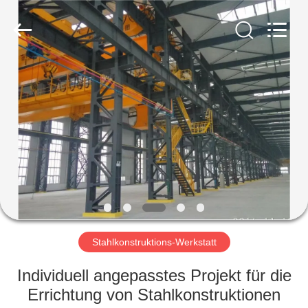
KaFa
Fabrication
Co.,
Ltd..
All
Rights
Reserved.
ZU
HAUSE
PRODUKTE
VIDEOS
VR
SHOW
Stahlkonstruktions-Werkstatt
Individuell angepasstes Projekt für die
ÜBER
Errichtung von Stahlkonstruktionen