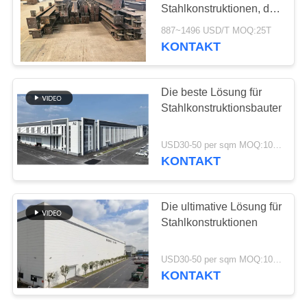
DATENSCHUTZRICHTLINIE
Stahlkonstruktionen, die
vollständig mit den
887~1496 USD/T MOQ:25T
australischen Normen
KONTAKT
29
für
Stahl Fabrication
Strukturanwendungen
(AS NZS)
Die beste Lösung für
Dienstleistungen
übereinstimmen
Stahlkonstruktionsbauten
USD30-50 per sqm MOQ:1000 m²
KONTAKT
12
Die ultimative Lösung für
strukturelle
Stahlkonstruktionen
Stahlträger
USD30-50 per sqm MOQ:1000 m²
KONTAKT