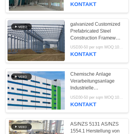
UNS
KONTAKT
WERKSBESICHTIGUNG
galvanized Customized
198
Prefabricated Steel
Stahlkonstruktion
QUALITÄTSKONTROLLE
Construction Framework
Building Supply Delivery
Lager
USD30-50 per sqm MOQ:1000 Quadratmeter
KONTAKT
KONTAKT
Chemische Anlage
NEUIGKEITEN
Verarbeitungsanlage
Industrielle
16
FÄLLE
Lüftungsleitungen
USD30-50 per sqm MOQ:1000 Quadratmeter
Architektonischer
Stahlkonstruktion
KONTAKT
Korrosionsbeständig
Baustahl
SITEMAP
AS/NZS 5131 AS/NZS
1554.1 Herstellung von