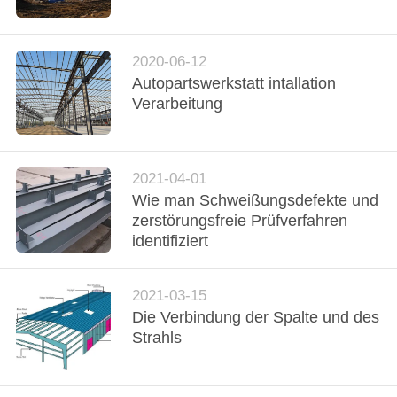
UNS
WERKSBESICHTIGUNG
2020-06-12
Autopartswerkstatt intallation
Verarbeitung
QUALITÄTSKONTROLLE
KONTAKT
2021-04-01
Wie man Schweißungsdefekte und
zerstörungsfreie Prüfverfahren
NEUIGKEITEN
identifiziert
FÄLLE
2021-03-15
Die Verbindung der Spalte und des
SITEMAP
Strahls