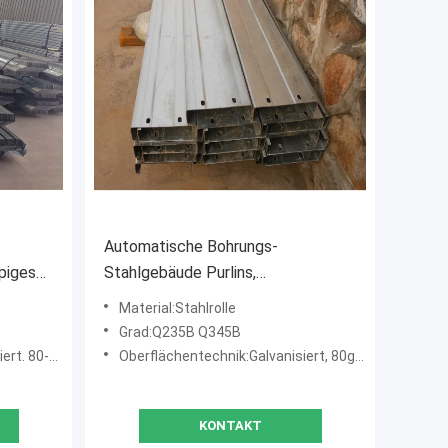
Automatische Bohrungs-
ppiges
Stahlgebäude Purlins,
kaltgewalzter Stahlc-Purlin
Material:Stahlrolle
Grad:Q235B Q345B
80-275g/m2
Oberflächentechnik:Galvanisiert, 80g/m2
KONTAKT