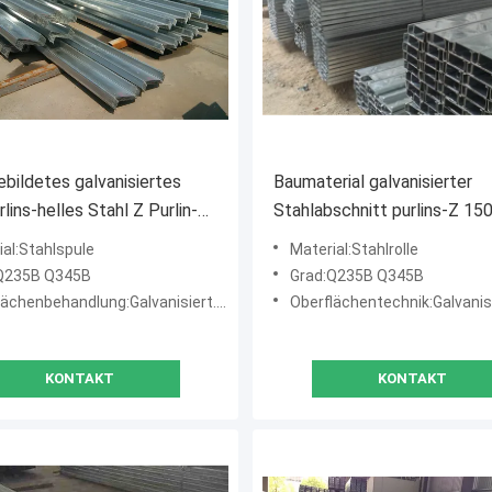
ebildetes galvanisiertes
Baumaterial galvanisierter
lins-helles Stahl Z Purlin-
Stahlabschnitt purlins-Z 150
rial
300mm für die Überdachung
ial:Stahlspule
Material:Stahlrolle
Q235B Q345B
Grad:Q235B Q345B
ächenbehandlung:Galvanisiert. 80g/m2
Oberflächentechnik:Galvanisiert. 
KONTAKT
KONTAKT