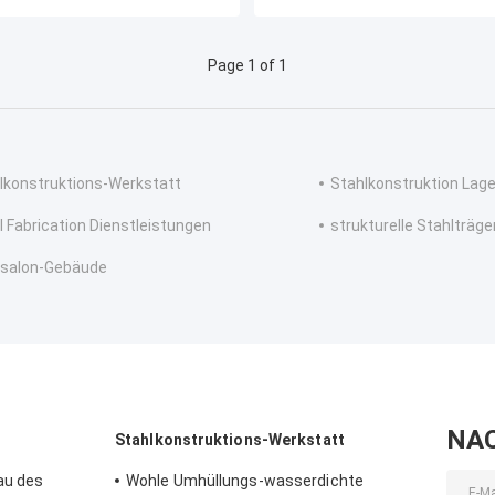
Page 1 of 1
lkonstruktions-Werkstatt
Stahlkonstruktion Lage
l Fabrication Dienstleistungen
strukturelle Stahlträge
salon-Gebäude
NA
Stahlkonstruktions-Werkstatt
au des
Wohle Umhüllungs-wasserdichte