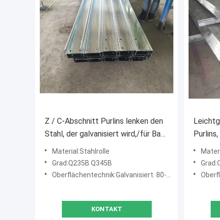
Z / C-Abschnitt Purlins lenken den
Leichtg
Stahl, der galvanisiert wird,/für Bau
Purlins
poliert ist
Metallg
Material:Stahlrolle
Materi
Grad:Q235B Q345B
Grad:
Oberflächentechnik:Galvanisiert. 80-275g/m2
Oberflä
KONTAKT