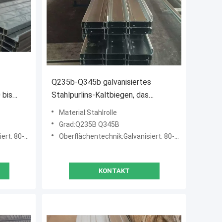
Q235b-Q345b galvanisiertes
 bis
Stahlpurlins-Kaltbiegen, das
Stahlkanal sperrt
Material:Stahlrolle
Grad:Q235B Q345B
80-275g/m2
Oberflächentechnik:Galvanisiert. 80-275g/m2
KONTAKT