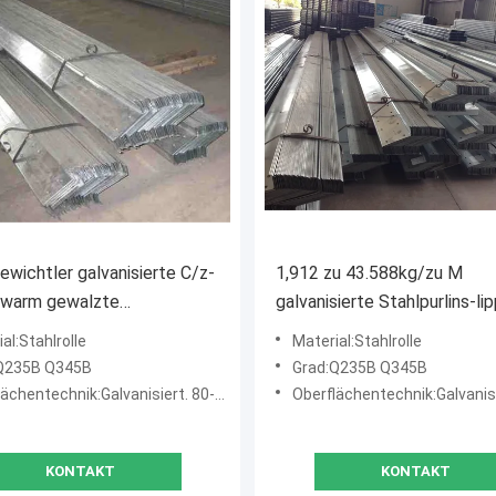
ewichtler galvanisierte C/z-
1,912 zu 43.588kg/zu M
, warm gewalzte
galvanisierte Stahlpurlins-li
ebäude Purlins
Kanal-Stahl-Material
al:Stahlrolle
Material:Stahlrolle
Q235B Q345B
Grad:Q235B Q345B
chentechnik:Galvanisiert. 80-275g/m2
Oberflächentechnik:Galvanisiert. 
KONTAKT
KONTAKT