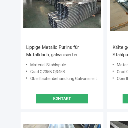
Lippige Metallc Purlins für
Kälte g
Metalldach, galvanisierter
Stahlpur
Stahlabschnitt der purlins-C
Baumate
Material:Stahlspule
Mater
Grad:Q235B Q345B
Grad:
Oberflächenbehandlung:Galvanisiert. 80g/m2
Oberfl
KONTAKT