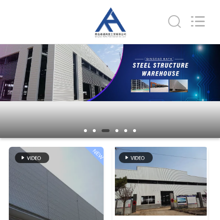
KaFa
Fabrication
Co.,
Ltd..
All
Rights
Reserved.
ZU
HAUSE
PRODUKTE
VIDEOS
NEW
VR
SHOW
ÜBER