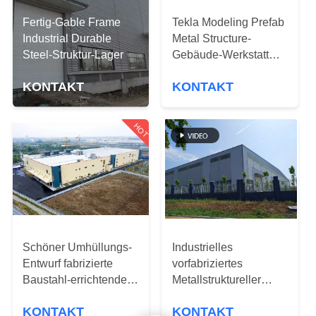
UNS
Fertig-Gable Frame
Tekla Modeling Prefab
Industrial Durable
Metal Structure-
WERKSBESICHTIGUNG
Steel-Struktur-Lager
Gebäude-Werkstatt
hochfest
KONTAKT
KONTAKT
QUALITÄTSKONTROLLE
HOT
KONTAKT
NEUIGKEITEN
FÄLLE
Schöner Umhüllungs-
Industrielles
Entwurf fabrizierte
vorfabriziertes
SITEMAP
Baustahl-errichtende
Metallstruktureller
Lösung vor
errichtender Werkstatt-
KONTAKT
KONTAKT
Bau