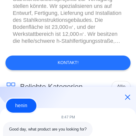
stellen könnte. Wir spezialisieren uns auf
Entwurf, Fertigung, Lieferung und Installation
des Stahlkonstruktionsgebäudes. Die
Bodenfläche ist 23,000㎡, und der
Werkstattbereich ist 12,000㎡. Wir besitzen
die helle/schwere h-Stahlfertigungsstraße,
KASTENfertigungsstraße,
C-/Zpurlinfertigungsstraße und verschiedene
Arten des Profilierens von
KONTAKT!
Stahlblechmaschinen. Unsere Produkte sind
nach Australien, Südamerika, Südostasien,
Mittlere Osten und ...
Beliebte Kategorien
Alle
henin
Stahlkonstruktions-
Stahlkonstruktionsbau
Werkstatt
8:47 PM
Good day, what product are you looking for?
Stahlkonstruktion
Architektonischer