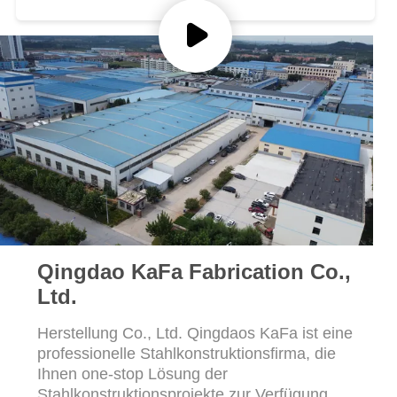
DATENSCHUTZRICHTLINIE
Qingdao KaFa Fabrication Co.,
Ltd.
Herstellung Co., Ltd. Qingdaos KaFa ist eine
professionelle Stahlkonstruktionsfirma, die
Ihnen one-stop Lösung der
Stahlkonstruktionsprojekte zur Verfügung