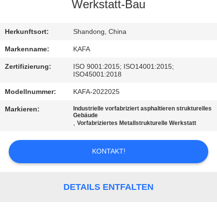
UNS
Werkstatt-Bau
WERKSBESICHTIGUNG
Herkunftsort:
Shandong, China
Markenname:
KAFA
QUALITÄTSKONTROLLE
Zertifizierung:
ISO 9001:2015; ISO14001:2015;
ISO45001:2018
KONTAKT
Modellnummer:
KAFA-2022025
Markieren:
Industrielle vorfabriziert asphaltieren strukturelles
Gebäude
NEUIGKEITEN
,
Vorfabriziertes Metallstrukturelle Werkstatt
KONTAKT!
FÄLLE
SITEMAP
DETAILS ENTFALTEN