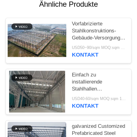
DATENSCHUTZRICHTLINIE
Ähnliche Produkte
Vorfabrizierte
Stahlkonstruktions-
Gebäude-Versorgungs-
Lösung für Industrie
USD50~90/sqm MOQ:sqm 1000
KONTAKT
Einfach zu
installierende
Stahlhallen
Umweltfreundliche
USD40-60/sqm MOQ:sqm 1000
Lagerlösungen
KONTAKT
galvanized Customized
Prefabricated Steel