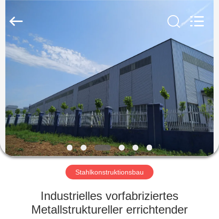
KaFa
Fabrication
Co.,
Ltd..
All
Rights
Reserved.
ZU
HAUSE
PRODUKTE
VIDEOS
VR
SHOW
Stahlkonstruktionsbau
Industrielles vorfabriziertes
ÜBER
Metallstruktureller errichtender