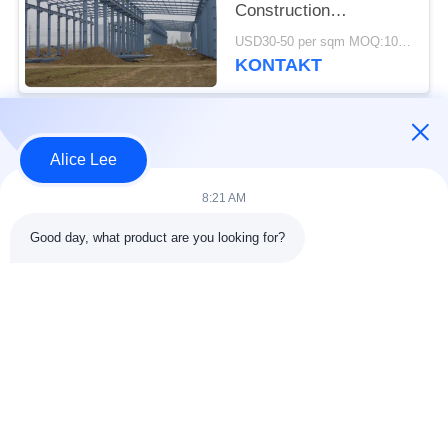
Construction
Framework Building
USD30-50 per sqm MOQ:1000 Quadratmeter
Supply Delivery
KONTAKT
Beliebte Kategorien
Alle
Alice Lee
8:21 AM
Stahlkonstruktions-
Stahlkonstruktionsbau
Werkstatt
Good day, what product are you looking for?
Stahlkonstruktion
Architektonischer
Lager
Baustahl
Stahl Fabrication
strukturelle
Dienstleistungen
Stahlträger