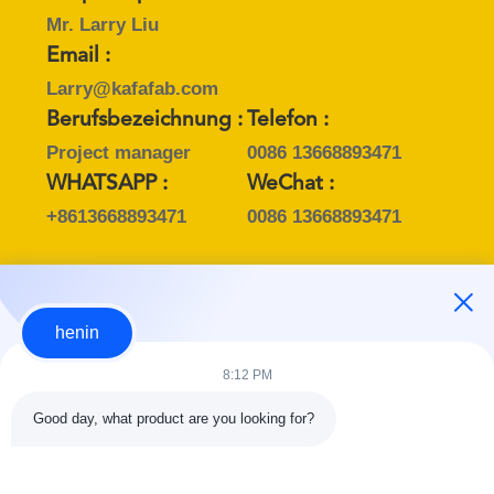
Mr. Larry Liu
Email :
Larry@kafafab.com
Berufsbezeichnung :
Telefon :
Project manager
0086 13668893471
WHATSAPP :
WeChat :
+8613668893471
0086 13668893471
Ansprechpartner :
henin
Mr. Henin Wong
8:12 PM
Email :
henin@kafafab.com
Good day, what product are you looking for?
Berufsbezeichnung :
Telefon :
General Manager
0086 13553039170