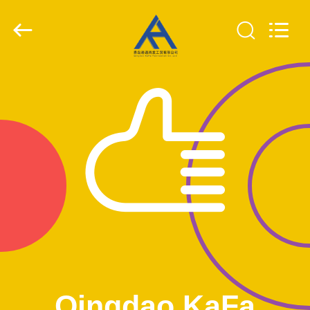
KaFa
Fabrication
Co.,
Ltd..
All
Rights
Reserved.
ZU
HAUSE
PRODUKTE
VIDEOS
VR
SHOW
ÜBER
Qingdao KaFa