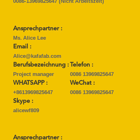
DATENSCHUTZRICHTLINIE
0086-13969825647
(Nicht Arbeitszeit)
Ansprechpartner :
Ms. Alice Lee
Email :
Alice@kafafab.com
Berufsbezeichnung :
Telefon :
Project manager
0086 13969825647
WHATSAPP :
WeChat :
+8613969825647
0086 13969825647
Skype :
alicewf809
Ansprechpartner :