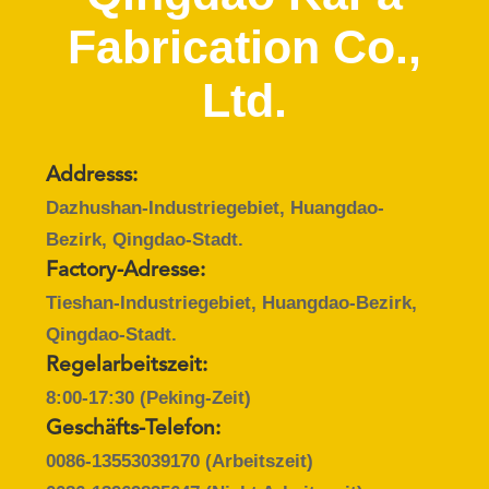
UNS
Fabrication Co.,
WERKSBESICHTIGUNG
Ltd.
QUALITÄTSKONTROLLE
Addresss:
KONTAKT
Dazhushan-Industriegebiet, Huangdao-
Bezirk, Qingdao-Stadt.
Factory-Adresse:
NEUIGKEITEN
Tieshan-Industriegebiet, Huangdao-Bezirk,
Qingdao-Stadt.
FÄLLE
Regelarbeitszeit:
8:00-17:30 (Peking-Zeit)
SITEMAP
Geschäfts-Telefon:
0086-13553039170
(Arbeitszeit)