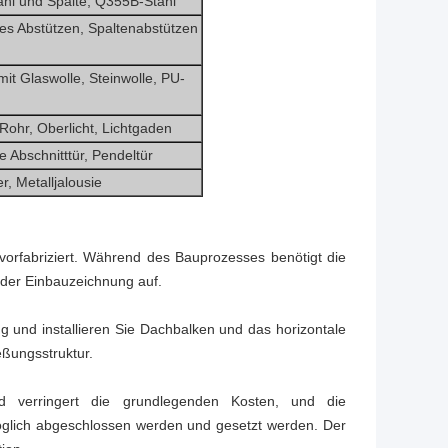
ahl und Spalte, Q355B-Stahl
es Abstützen, Spaltenabstützen
it Glaswolle, Steinwolle, PU-
Rohr, Oberlicht, Lichtgaden
le Abschnitttür, Pendeltür
, Metalljalousie
vorfabriziert. Während des Bauprozesses benötigt die
d der Einbauzeichnung auf.
ng und installieren Sie Dachbalken und das horizontale
eßungsstruktur.
nd verringert die grundlegenden Kosten, und die
möglich abgeschlossen werden und gesetzt werden. Der