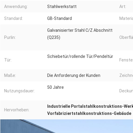
Anwendung:
Stahlwerkstatt
Art:
Standard:
GB-Standard
Materia
Galvanisierter Stahl C/Z Abschnitt
Purlin:
(Q235)
Oberfl
Schiebetür/rollende Tür/Pendeltür
Tür:
Fenste
Maße:
Die Anforderung der Kunden
Zeichn
50 Jahre
Nutzungsdauer:
Deckun
Industrielle Portalstahlkonstruktions-Wer
Hervorheben:
Vorfabriziertstahlkonstruktions-Gebäude