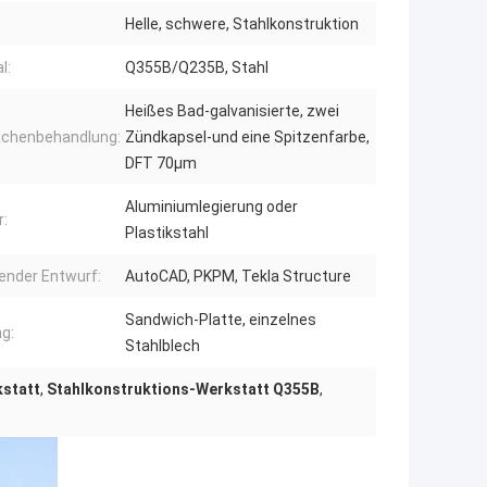
Helle, schwere, Stahlkonstruktion
l:
Q355B/Q235B, Stahl
Heißes Bad-galvanisierte, zwei
ächenbehandlung:
Zündkapsel-und eine Spitzenfarbe,
DFT 70μm
Aluminiumlegierung oder
r:
Plastikstahl
ender Entwurf:
AutoCAD, PKPM, Tekla Structure
Sandwich-Platte, einzelnes
g:
Stahlblech
kstatt
,
Stahlkonstruktions-Werkstatt Q355B
,