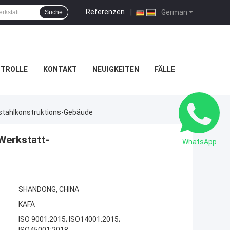
Referenzen
|
German
Suche
NTROLLE
KONTAKT
NEUIGKEITEN
FÄLLE
tstahlkonstruktions-Gebäude
Werkstatt-
WhatsApp
SHANDONG, CHINA
KAFA
ISO 9001:2015; ISO14001:2015;