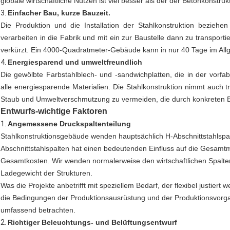
globale wirtschaftliche Nutzen ist viel besser als der der Betonkonstruk
3.
Einfacher Bau, kurze Bauzeit.
Die Produktion und die Installation der Stahlkonstruktion beziehe
verarbeiten in die Fabrik und mit ein zur Baustelle dann zu transpo
verkürzt. Ein 4000-Quadratmeter-Gebäude kann in nur 40 Tage im Allge
4.
Energiesparend und umweltfreundlich
Die gewölbte Farbstahlblech- und -sandwichplatten, die in der vorfabr
alle energiesparende Materialien. Die Stahlkonstruktion nimmt auc
Staub und Umweltverschmutzung zu vermeiden, die durch konkreten 
Entwurfs-wichtige Faktoren
1.
Angemessene Druckspaltenteilung
Stahlkonstruktionsgebäude wenden hauptsächlich H-Abschnittstahlspal
Abschnittstahlspalten hat einen bedeutenden Einfluss auf die Gesam
Gesamtkosten. Wir wenden normalerweise den wirtschaftlichen Spalte
Ladegewicht der Strukturen.
Was die Projekte anbetrifft mit speziellem Bedarf, der flexibel justie
die Bedingungen der Produktionsausrüstung und der Produktionsvorgan
umfassend betrachten.
2.
Richtiger Beleuchtungs- und Belüftungsentwurf