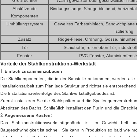
Großrechner
Warm gewalzter oder geschweißter h-Str
Abstützende
Bindungsstange, Stange bleibend, horizontal
Komponenten
Umhüllungssystem
Gewelltes Farbstahlblech, Sandwichplatte m
Isolierung
Zusatz
Ridge-Fliese, Ordnung, Gosse, hinunter 
Tür
Schiebetür, rollen oben Tür, industriel
Fenster
PVC-Fenster, Aluminiumfenster
Vorteile der Stahlkonstruktions-Werkstatt
1.
Einfach zusammenzubauen
Die Stahlkomponenten, die in der Baustelle ankommen, werden alle 
Installationsarbeit zum Plan jede Struktur und richtet sie entsprechen
Die Installationsreihenfolge des Stahlwerkstattgebäudes ist:
Zuerst installieren Sie die Stahlspalten und die Spaltenquerverstrebu
Abstützen des Dachs. Schließlich installiert den Purlin und die Einschli
2.
Angemessene Kosten:
Das Stahlkonstruktionswerkstattgebäude ist im Gewicht hell u
Baugeschwindigkeit ist schnell. Sie kann in Produktion so bald wie 