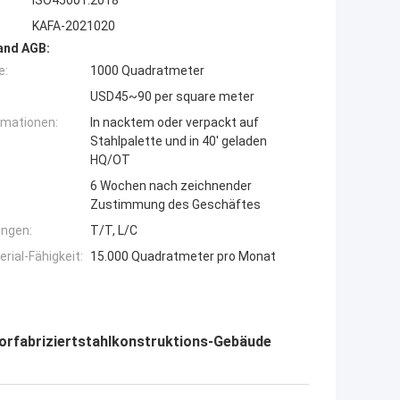
ISO45001:2018
KAFA-2021020
and AGB:
e:
1000 Quadratmeter
USD45~90 per square meter
rmationen:
In nacktem oder verpackt auf
Stahlpalette und in 40' geladen
HQ/OT
6 Wochen nach zeichnender
Zustimmung des Geschäftes
ngen:
T/T, L/C
ial-Fähigkeit:
15.000 Quadratmeter pro Monat
vorfabriziertstahlkonstruktions-Gebäude