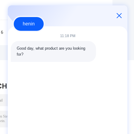
henin
6
7
8
9
10
>>
>|
11:18 PM
Good day, what product are you looking 
for?
CHRICHT HINTERLASSEN