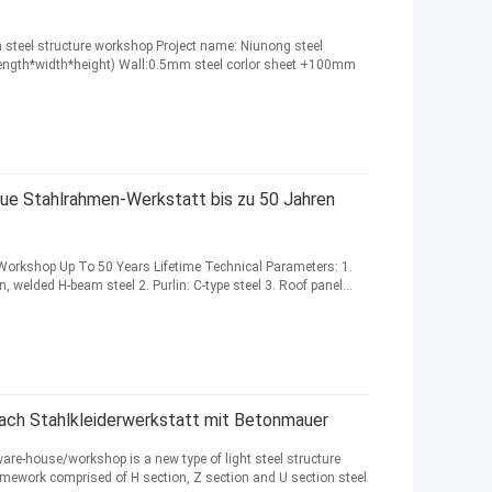
n steel structure workshop Project name: Niunong steel
ength*width*height) Wall:0.5mm steel corlor sheet +100mm
ue Stahlrahmen-Werkstatt bis zu 50 Jahren
e Workshop Up To 50 Years Lifetime Technical Parameters: 1.
, welded H-beam steel 2. Purlin: C-type steel 3. Roof panel...
dach Stahlkleiderwerkstatt mit Betonmauer
re-house/workshop is a new type of light steel structure
mework comprised of H section, Z section and U section steel