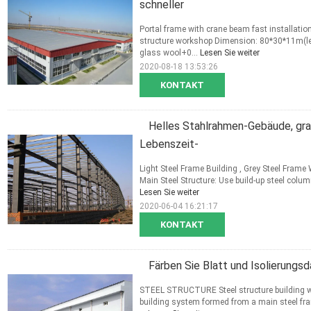
schneller
Portal frame with crane beam fast installatio
structure workshop Dimension: 80*30*11m(l
glass wool+0...
Lesen Sie weiter
2020-08-18 13:53:26
KONTAKT
Helles Stahlrahmen-Gebäude, gra
Lebenszeit-
Light Steel Frame Building , Grey Steel Fram
Main Steel Structure: Use build-up steel column
Lesen Sie weiter
2020-06-04 16:21:17
KONTAKT
Färben Sie Blatt und Isolierungs
STEEL STRUCTURE Steel structure building wa
building system formed from a main steel fra