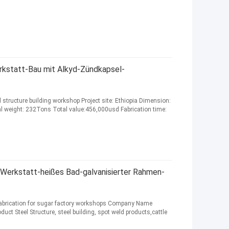
rkstatt-Bau mit Alkyd-Zündkapsel-
 structure building workshop Project site: Ethiopia Dimension:
l weight: 232Tons Total value:456,000usd Fabrication time:
-Werkstatt-heißes Bad-galvanisierter Rahmen-
 fabrication for sugar factory workshops Company Name
t Steel Structure, steel building, spot weld products,cattle