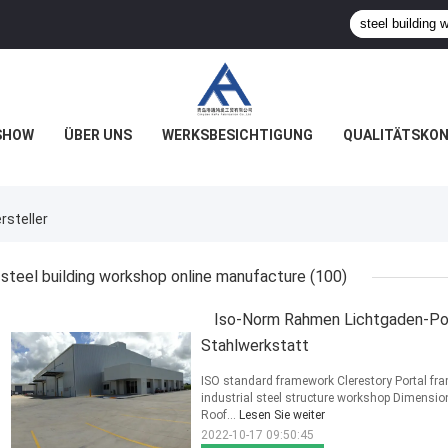
SHOW
ÜBER UNS
WERKSBESICHTIGUNG
QUALITÄTSKO
rsteller
steel building workshop online manufacture
(100)
Iso-Norm Rahmen Lichtgaden-Por
Stahlwerkstatt
ISO standard framework Clerestory Portal fr
industrial steel structure workshop Dimension
Roof...
Lesen Sie weiter
2022-10-17 09:50:45