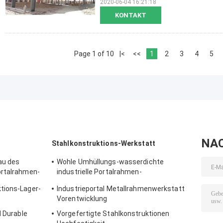
2020-06-04 16:21:18
KONTAKT
Page 1 of 10
|<
<<
1
2
3
4
5
NA
Stahlkonstruktions-Werkstatt
au des
Wohle Umhüllungs-wasserdichte
ortalrahmen-
industrielle Portalrahmen-
Stahlkonstruktions-Werkstatt-Lösung
tions-Lager-
Industrieportal Metallrahmenwerkstatt
Vorentwicklung
l Durable
Vorgefertigte Stahlkonstruktionen