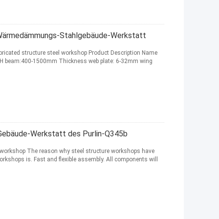
, Wärmedämmungs-Stahlgebäude-Werkstatt
bricated structure steel workshop Product Description Name
h H beam:400-1500mm Thickness web plate: 6-32mm wing
-Gebäude-Werkstatt des Purlin-Q345b
re workshop The reason why steel structure workshops have
rkshops is. Fast and flexible assembly. All components will