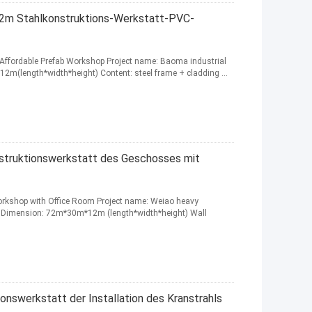
* 12m Stahlkonstruktions-Werkstatt-PVC-
ng Affordable Prefab Workshop Project name: Baoma industrial
2m(length*width*height) Content: steel frame + cladding ...
nstruktionswerkstatt des Geschosses mit
Workshop with Office Room Project name: Weiao heavy
ice Dimension: 72m*30m*12m (length*width*height) Wall
onswerkstatt der Installation des Kranstrahls