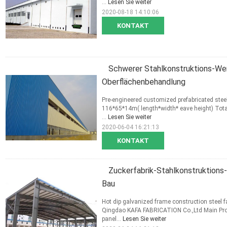
...
Lesen Sie weiter
2020-08-18 14:10:06
KONTAKT
Schwerer Stahlkonstruktions-We
Oberflächenbehandlung
Pre-engineered customized prefabricated steel
116*65*14m( length*width* eave height) Tota
...
Lesen Sie weiter
2020-06-04 16:21:13
KONTAKT
Zuckerfabrik-Stahlkonstruktions
Bau
Hot dip galvanized frame construction steel
Qingdao KAFA FABRICATION Co.,Ltd Main Produc
panel...
Lesen Sie weiter