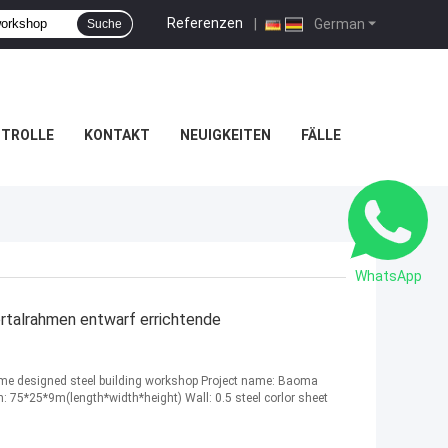
Referenzen
|
German
Suche
NTROLLE
KONTAKT
NEUIGKEITEN
FÄLLE
WhatsApp
talrahmen entwarf errichtende
ame designed steel building workshop Project name: Baoma
: 75*25*9m(length*width*height) Wall: 0.5 steel corlor sheet