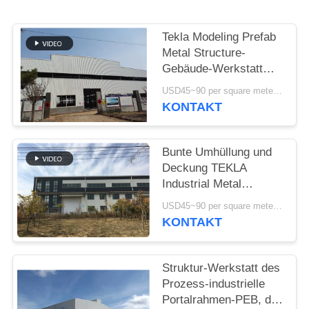
DATENSCHUTZRICHTLINIE
Tekla Modeling Prefab
Metal Structure-
Gebäude-Werkstatt
hochfest
USD45~90 per square meter MOQ:1000 Quadratmeter
KONTAKT
Bunte Umhüllung und
Deckung TEKLA
Industrial Metal
Workshop Buildings
USD45~90 per square meter MOQ:1000 Quadratmeter
KONTAKT
Struktur-Werkstatt des
Prozess-industrielle
Portalrahmen-PEB, die