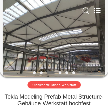
KaFa
Fabrication
Co.,
Ltd..
All
Rights
Reserved.
ZU
HAUSE
PRODUKTE
VIDEOS
VR
SHOW
Stahlkonstruktions-Werkstatt
Tekla Modeling Prefab Metal Structure-
ÜBER
Gebäude-Werkstatt hochfest