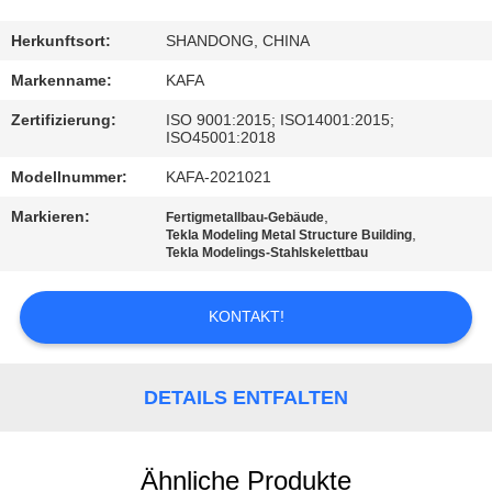
UNS
Herkunftsort:
SHANDONG, CHINA
WERKSBESICHTIGUNG
Markenname:
KAFA
Zertifizierung:
ISO 9001:2015; ISO14001:2015;
ISO45001:2018
QUALITÄTSKONTROLLE
Modellnummer:
KAFA-2021021
KONTAKT
Markieren:
,
Fertigmetallbau-Gebäude
,
Tekla Modeling Metal Structure Building
Tekla Modelings-Stahlskelettbau
NEUIGKEITEN
KONTAKT!
FÄLLE
DETAILS ENTFALTEN
SITEMAP
Ähnliche Produkte