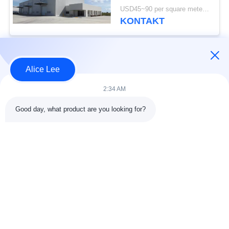
Iso-Norm aufbaut
USD45~90 per square meter MOQ:1000 Quadratmeter
KONTAKT
Beliebte Kategorien
Alle
Alice Lee
2:34 AM
Stahlkonstruktions-
Stahlkonstruktionsbau
Werkstatt
Good day, what product are you looking for?
Stahlkonstruktion
Architektonischer
Lager
Baustahl
Stahl Fabrication
strukturelle
Dienstleistungen
Stahlträger
Galvanisierte