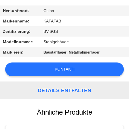
UNS
Herkunftsort:
China
WERKSBESICHTIGUNG
Markenname:
KAFAFAB
Zertifizierung:
BV,SGS
QUALITÄTSKONTROLLE
Modellnummer:
Stahlgebäude
Markieren:
,
Baustahllager
Metallrahmenlager
KONTAKT
KONTAKT!
NEUIGKEITEN
DETAILS ENTFALTEN
FÄLLE
SITEMAP
Ähnliche Produkte