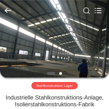
KaFa
Fabrication
Co.,
Ltd..
All
Rights
Reserved.
ZU
HAUSE
PRODUKTE
VIDEOS
VR
SHOW
Stahlkonstruktion Lager
Industrielle Stahlkonstruktions-Anlage,
ÜBER
Isolierstahlkonstruktions-Fabrik