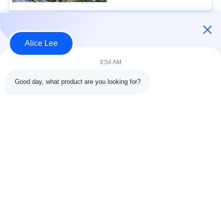
Beliebte Kategorien
Alle
Alice Lee
3:54 AM
Stahlkonstruktions-
Stahlkonstruktionsbau
Werkstatt
Good day, what product are you looking for?
Stahlkonstruktion
Architektonischer
Lager
Baustahl
Stahl Fabrication
strukturelle
Dienstleistungen
Stahlträger
Galvanisierte
Autosalon-Gebäude
Stahlpurlins