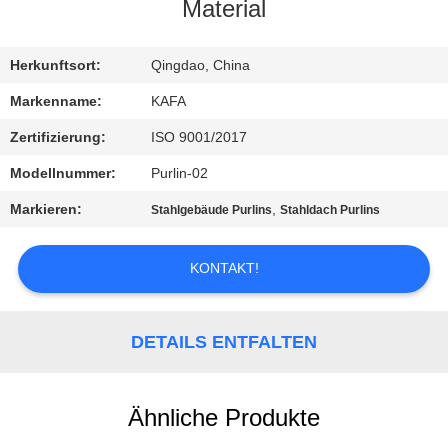
UNS
Material
WERKSBESICHTIGUNG
Herkunftsort:
Qingdao, China
Markenname:
KAFA
QUALITÄTSKONTROLLE
Zertifizierung:
ISO 9001/2017
Modellnummer:
Purlin-02
KONTAKT
Markieren:
,
Stahlgebäude Purlins
Stahldach Purlins
NEUIGKEITEN
KONTAKT!
FÄLLE
DETAILS ENTFALTEN
SITEMAP
Ähnliche Produkte