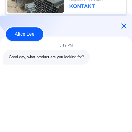
die Überdachung
KONTAKT
Beliebte Kategorien
Alle
Alice Lee
3:19 PM
Stahlkonstruktions-
Stahlkonstruktionsbau
Werkstatt
Good day, what product are you looking for?
Stahlkonstruktion
Architektonischer
Lager
Baustahl
Stahl Fabrication
strukturelle
Dienstleistungen
Stahlträger
Galvanisierte
Autosalon-Gebäude
Stahlpurlins