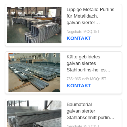
DATENSCHUTZRICHTLINIE
Lippige Metallc Purlins
für Metalldach,
galvanisierter
Stahlabschnitt der
Negotiate MOQ:15T
purlins-C
KONTAKT
Kälte gebildetes
galvanisiertes
Stahlpurlins-helles
Stahl Z Purlin-
785~965usd/t MOQ:15T
Baumaterial
KONTAKT
Baumaterial
galvanisierter
Stahlabschnitt purlins-
Z 150 bis 300mm für
Negotiate MOQ:15T