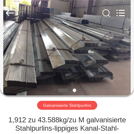
KaFa
Fabrication
Co.,
Ltd..
All
Rights
Reserved.
ZU
HAUSE
PRODUKTE
VIDEOS
VR
SHOW
Galvanisierte Stahlpurlins
1,912 zu 43.588kg/zu M galvanisierte
ÜBER
Stahlpurlins-lippiges Kanal-Stahl-