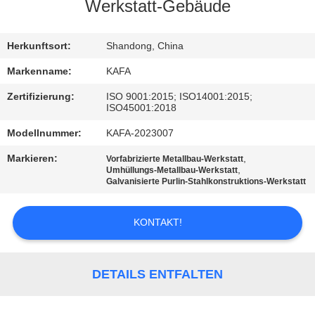
UNS
Werkstatt-Gebäude
WERKSBESICHTIGUNG
Herkunftsort:
Shandong, China
Markenname:
KAFA
QUALITÄTSKONTROLLE
Zertifizierung:
ISO 9001:2015; ISO14001:2015;
ISO45001:2018
KONTAKT
Modellnummer:
KAFA-2023007
Markieren:
,
Vorfabrizierte Metallbau-Werkstatt
,
Umhüllungs-Metallbau-Werkstatt
NEUIGKEITEN
Galvanisierte Purlin-Stahlkonstruktions-Werkstatt
FÄLLE
KONTAKT!
SITEMAP
DETAILS ENTFALTEN