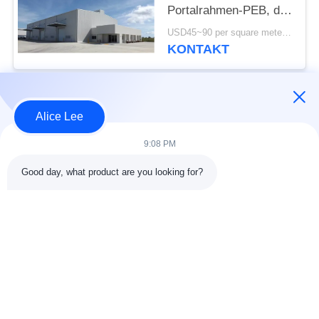
Portalrahmen-PEB, die
Iso-Norm aufbaut
USD45~90 per square meter MOQ:1000 Quadratmeter
KONTAKT
Beliebte Kategorien
Alle
Alice Lee
9:08 PM
Stahlkonstruktions-
Stahlkonstruktionsbau
Werkstatt
Good day, what product are you looking for?
Stahlkonstruktion
Architektonischer
Lager
Baustahl
Stahl Fabrication
strukturelle
Dienstleistungen
Stahlträger