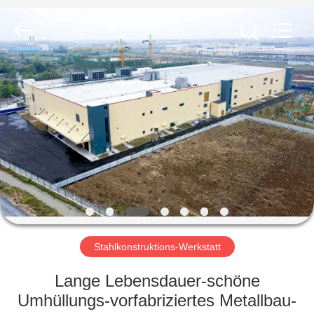
KaFa
Fabrication
Co.,
Ltd..
All
Rights
Reserved.
ZU
HAUSE
PRODUKTE
VIDEOS
VR
SHOW
Stahlkonstruktions-Werkstatt
Lange Lebensdauer-schöne
ÜBER
Umhüllungs-vorfabriziertes Metallbau-