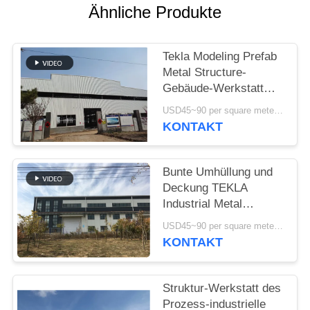
DATENSCHUTZRICHTLINIE
Ähnliche Produkte
Tekla Modeling Prefab
Metal Structure-
Gebäude-Werkstatt
hochfest
USD45~90 per square meter MOQ:1000 Quadratmeter
KONTAKT
Bunte Umhüllung und
Deckung TEKLA
Industrial Metal
Workshop Buildings
USD45~90 per square meter MOQ:1000 Quadratmeter
KONTAKT
Struktur-Werkstatt des
Prozess-industrielle