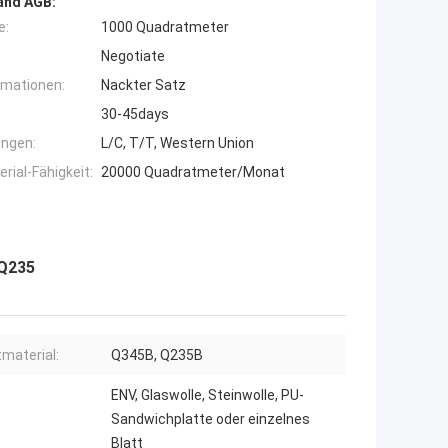
and AGB:
e:
1000 Quadratmeter
Negotiate
rmationen:
Nackter Satz
30-45days
ngen:
L/C, T/T, Western Union
ial-Fähigkeit:
20000 Quadratmeter/Monat
-Q235
material:
Q345B, Q235B
ENV, Glaswolle, Steinwolle, PU-
Sandwichplatte oder einzelnes
Blatt