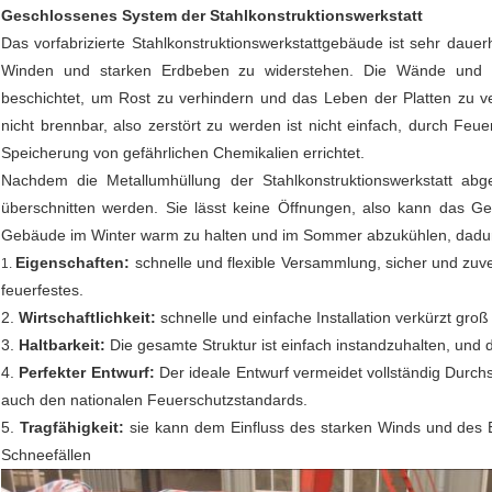
Geschlossenes System der Stahlkonstruktionswerkstatt
Das vorfabrizierte Stahlkonstruktionswerkstattgebäude ist sehr dauerh
Winden und starken Erdbeben zu widerstehen. Die Wände und d
beschichtet, um Rost zu verhindern und das Leben der Platten zu ve
nicht brennbar, also zerstört zu werden ist nicht einfach, durch Feu
Speicherung von gefährlichen Chemikalien errichtet.
Nachdem die Metallumhüllung der Stahlkonstruktionswerkstatt ab
überschnitten werden. Sie lässt keine Öffnungen, also kann das Geb
Gebäude im Winter warm zu halten und im Sommer abzukühlen, dadurc
Eigenschaften:
schnelle und flexible Versammlung, sicher und zuv
1.
feuerfestes.
2.
Wirtschaftlichkeit:
schnelle und einfache Installation verkürzt groß
3.
Haltbarkeit:
Die gesamte Struktur ist einfach instandzuhalten, und
4.
Perfekter Entwurf:
Der ideale Entwurf vermeidet vollständig Durchs
auch den nationalen Feuerschutzstandards.
5.
Tragfähigkeit:
sie kann dem Einfluss des starken Winds und des E
Schneefällen