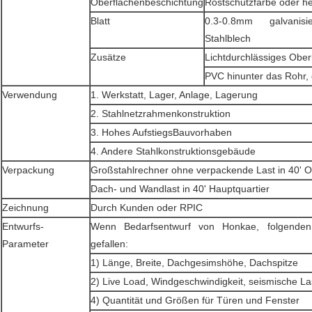
Oberflächenbeschichtung
Rostschutzfarbe oder he
Blatt
0.3-0.8mm galvanis
Stahlblech
Zusätze
Lichtdurchlässiges Oberli
PVC hinunter das Rohr, 
Verwendung
1. Werkstatt, Lager, Anlage, Lagerung
2. Stahlnetzrahmenkonstruktion
3. Hohes AufstiegsBauvorhaben
4. Andere Stahlkonstruktionsgebäude
Verpackung
Großstahlrechner ohne verpackende Last in 40' OT
Dach- und Wandlast in 40' Hauptquartier
Zeichnung
Durch Kunden oder RPIC
Entwurfs-
Wenn Bedarfsentwurf von Honkae, folgenden
Parameter
gefallen:
1) Länge, Breite, Dachgesimshöhe, Dachspitze
2) Live Load, Windgeschwindigkeit, seismische La
4) Quantität und Größen für Türen und Fenster