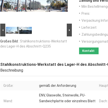
Zahlung und Vers
Min Bestellmeng
Preis:
Verpackung Info
Lieferzeit:
Zahlungsbedingu
Großes Bild :
Stahlkonstruktions-Werkstatt
Versorgungsmater
des Lager-H des Abschnitt-Q235
Kontakt
Stahlkonstruktions-Werkstatt des Lager-H des Abschnitt
Beschreibung
Größe:
gemäß der Anforderung
Haupt
ENV, Glaswolle, Steinwolle, PU-
Wand:
Sandwichplatte oder einzelnes Blatt
Dach: