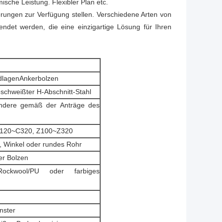
sche Leistung. Flexibler Plan etc.
ngen zur Verfügung stellen. Verschiedene Arten von
det werden, die eine einzigartige Lösung für Ihren
dlagenAnkerbolzen
schweißter H-Abschnitt-Stahl
ndere gemäß der Anträge des
 C120~C320, Z100~Z320
t, Winkel oder rundes Rohr
er Bolzen
Rockwool/PU oder farbiges
nster