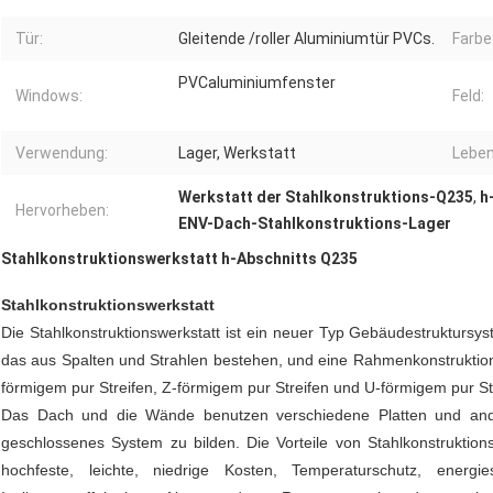
Tür:
Gleitende /roller Aluminiumtür PVCs.
Farbe
PVCaluminiumfenster
Windows:
Feld:
Verwendung:
Lager, Werkstatt
Leben
Werkstatt der Stahlkonstruktions-Q235
,
h
Hervorheben:
ENV-Dach-Stahlkonstruktions-Lager
Stahlkonstruktionswerkstatt h-Abschnitts Q235
Stahlkonstruktionswerkstatt
Die Stahlkonstruktionswerkstatt ist ein neuer Typ Gebäudestruktursyst
das aus Spalten und Strahlen bestehen, und eine Rahmenkonstruktio
förmigem pur Streifen, Z-förmigem pur Streifen und U-förmigem pur St
Das Dach und die Wände benutzen verschiedene Platten und an
geschlossenes System zu bilden. Die Vorteile von Stahlkonstruktio
hochfeste, leichte, niedrige Kosten, Temperaturschutz, energie