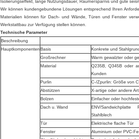
Isolierungseffekt, lange Nutzungsdauer, Raumersparnis und gute seismi
Wir können kundengebundene Lösungen entsprechend Ihren Anforderu
Materialien können für Dach- und Wände, Türen und Fenster verwen
Werkstattbau zur Verfügung stellen können.
Technische Parameter
Beschreibung
Hauptkomponenten
Basis
Konkrete und Stahlgrun
Großrechner
Warm gewalzter oder ge
Material
Q235B, Q345B oder a
Kunden
Purlin
C-/Zpurlin: Größe von
Abstützen
X-artige oder andere Ar
Bolzen
Einfacher oder hochfest
Dach u. Wand
ENV/Sandwichplatte 
Stahlblech
Tür
Elektrische flache Tür
Fenster
Aluminium oder PVC-Fe