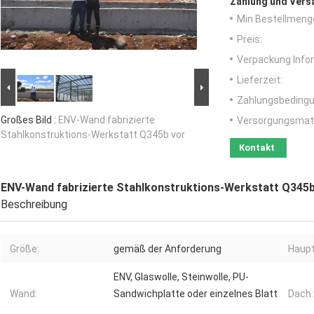
Zahlung und Vers
Min Bestellmeng
Preis:
Verpackung Info
Lieferzeit:
Zahlungsbedingu
Großes Bild :
ENV-Wand fabrizierte
Versorgungsmater
Stahlkonstruktions-Werkstatt Q345b vor
Kontakt
ENV-Wand fabrizierte Stahlkonstruktions-Werkstatt Q345b
Beschreibung
Größe:
gemäß der Anforderung
Haupt
ENV, Glaswolle, Steinwolle, PU-
Wand:
Sandwichplatte oder einzelnes Blatt
Dach: