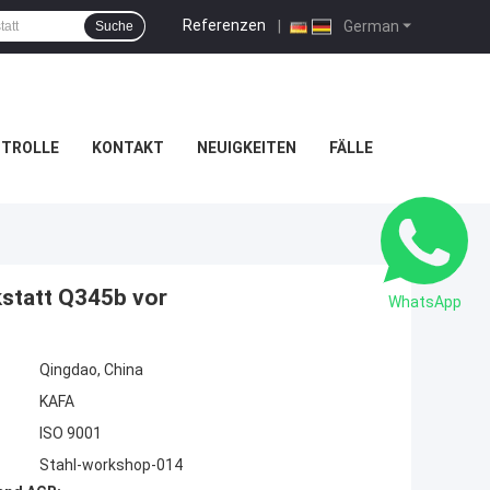
Referenzen
|
German
Suche
NTROLLE
KONTAKT
NEUIGKEITEN
FÄLLE
kstatt Q345b vor
WhatsApp
Qingdao, China
KAFA
ISO 9001
Stahl-workshop-014