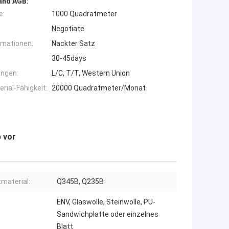
and AGB:
e:
1000 Quadratmeter
Negotiate
rmationen:
Nackter Satz
30-45days
ngen:
L/C, T/T, Western Union
ial-Fähigkeit:
20000 Quadratmeter/Monat
 vor
material:
Q345B, Q235B
ENV, Glaswolle, Steinwolle, PU-
Sandwichplatte oder einzelnes
Blatt