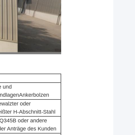
e und
undlagenAnkerbolzen
walzter oder
ßter H-Abschnitt-Stahl
Q345B oder andere
er Anträge des Kunden