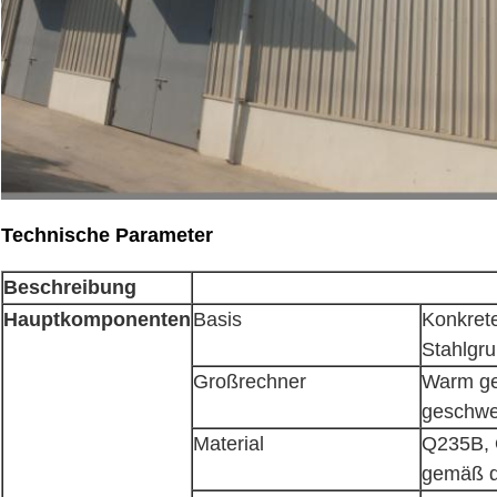
Technische Parameter
Beschreibung
Hauptkomponenten
Basis
Konkret
Stahlgr
Großrechner
Warm ge
geschwei
Material
Q235B, 
gemäß d