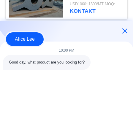
Q355B Q235B
USD1060~1300/MT MOQ:M.Ü. 50
schweißten gut
KONTAKT
besonders angefertigt
Beliebte Kategorien
Alle
Alice Lee
10:00 PM
Stahlkonstruktions-
Stahlkonstruktionsbau
Werkstatt
Good day, what product are you looking for?
Stahlkonstruktion
Architektonischer
Lager
Baustahl
Stahl Fabrication
strukturelle
Dienstleistungen
Stahlträger
Galvanisierte
Autosalon-Gebäude