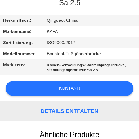
UNS
Sa.2.5
WERKSBESICHTIGUNG
Herkunftsort:
Qingdao, China
Markenname:
KAFA
QUALITÄTSKONTROLLE
Zertifizierung:
ISO9000/2017
Modellnummer:
Baustahl-Fußgängerbrücke
KONTAKT
Markieren:
,
Kolben-Schweißungs-Stahlfußgängerbrücke
Stahlfußgängerbrücke Sa.2.5
NEUIGKEITEN
KONTAKT!
FÄLLE
DETAILS ENTFALTEN
SITEMAP
Ähnliche Produkte