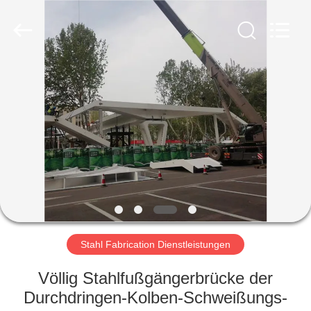
KaFa
Fabrication
Co.,
Ltd..
All
Rights
Reserved.
ZU
HAUSE
PRODUKTE
VIDEOS
VR
SHOW
Stahl Fabrication Dienstleistungen
Völlig Stahlfußgängerbrücke der
ÜBER
Durchdringen-Kolben-Schweißungs-