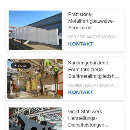
DATENSCHUTZRICHTLINIE
Präzisions-
Metallfertigbauweise-
Service mit
Galvanisation und
USD1150~1400/MT MOQ:M.Ü. 50
Malerei
KONTAKT
Kundengebundene
Form fabrizierte
Stahlmetallmitgliedsherstell
Versorgungs-Service
USD950~1100/MT MOQ:M.Ü. 50
vor
KONTAKT
Grad-Stahlwerk-
Herstellungs-
Dienstleistungen