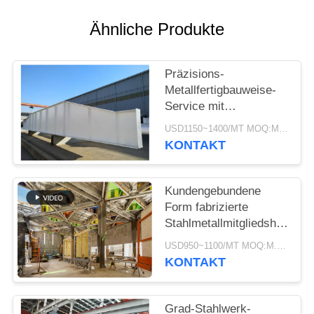
DATENSCHUTZRICHTLINIE
Ähnliche Produkte
Präzisions-
Metallfertigbauweise-
Service mit
Galvanisation und
USD1150~1400/MT MOQ:M.Ü. 50
Malerei
KONTAKT
Kundengebundene
Form fabrizierte
Stahlmetallmitgliedsherstell
Versorgungs-Service
USD950~1100/MT MOQ:M.Ü. 50
vor
KONTAKT
Grad-Stahlwerk-