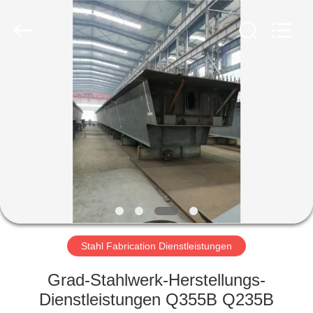
KaFa
Fabrication
Co.,
Ltd..
All
Rights
Reserved.
ZU
HAUSE
PRODUKTE
VIDEOS
VR
SHOW
Stahl Fabrication Dienstleistungen
Grad-Stahlwerk-Herstellungs-
ÜBER
Dienstleistungen Q355B Q235B