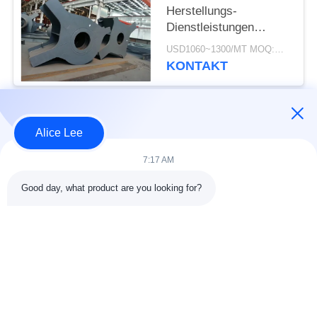
Herstellungs-
Dienstleistungen
Q355B Q235B
USD1060~1300/MT MOQ:M.Ü. 50
schweißten gut
KONTAKT
besonders angefertigt
Beliebte Kategorien
Alle
Alice Lee
7:17 AM
Stahlkonstruktions-
Stahlkonstruktionsbau
Werkstatt
Good day, what product are you looking for?
Stahlkonstruktion
Architektonischer
Lager
Baustahl
Stahl Fabrication
strukturelle
Dienstleistungen
Stahlträger