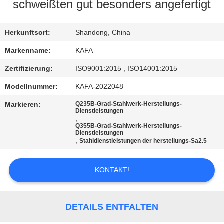
UNS
schweißten gut besonders angefertigt
WERKSBESICHTIGUNG
Herkunftsort:
Shandong, China
Markenname:
KAFA
QUALITÄTSKONTROLLE
Zertifizierung:
ISO9001:2015 , ISO14001:2015
Modellnummer:
KAFA-2022048
KONTAKT
Markieren:
Q235B-Grad-Stahlwerk-Herstellungs-
Dienstleistungen
,
NEUIGKEITEN
Q355B-Grad-Stahlwerk-Herstellungs-
Dienstleistungen
,
Stahldienstleistungen der herstellungs-Sa2.5
FÄLLE
KONTAKT!
SITEMAP
DETAILS ENTFALTEN