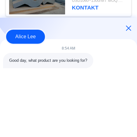
USD1060~1300/MT MOQ:M.Ü. 50
schweißten gut
KONTAKT
besonders angefertigt
Beliebte Kategorien
Alle
Alice Lee
8:54 AM
Stahlkonstruktions-
Stahlkonstruktionsbau
Werkstatt
Good day, what product are you looking for?
Stahlkonstruktion
Architektonischer
Lager
Baustahl
Stahl Fabrication
strukturelle
Dienstleistungen
Stahlträger
Galvanisierte
Autosalon-Gebäude
Stahlpurlins