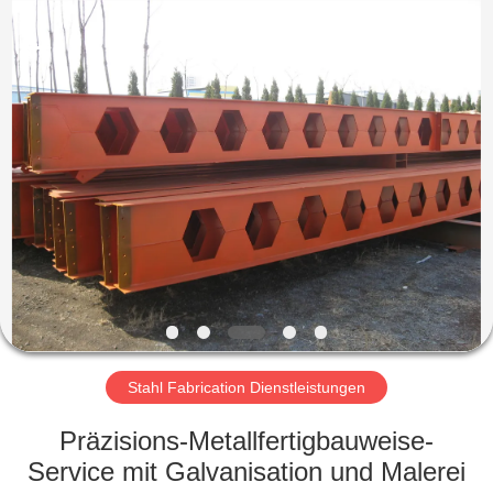
KaFa
Fabrication
Co.,
Ltd..
All
Rights
Reserved.
ZU
HAUSE
PRODUKTE
VIDEOS
VR
SHOW
Stahl Fabrication Dienstleistungen
Präzisions-Metallfertigbauweise-
ÜBER
Service mit Galvanisation und Malerei