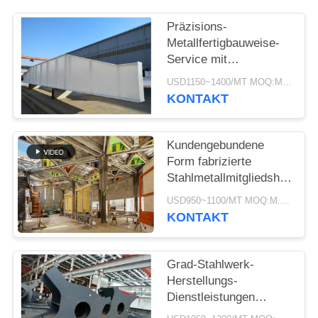
DATENSCHUTZRICHTLINIE
Präzisions-
Metallfertigbauweise-
Service mit
Galvanisation und
USD1150~1400/MT MOQ:M.Ü. 50
Malerei
KONTAKT
Kundengebundene
Form fabrizierte
Stahlmetallmitgliedsherstell
Versorgungs-Service
USD950~1100/MT MOQ:M.Ü. 50
vor
KONTAKT
Grad-Stahlwerk-
Herstellungs-
Dienstleistungen
Q355B Q235B