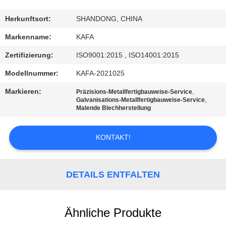
UNS
Herkunftsort:
SHANDONG, CHINA
WERKSBESICHTIGUNG
Markenname:
KAFA
Zertifizierung:
ISO9001:2015 , ISO14001:2015
QUALITÄTSKONTROLLE
Modellnummer:
KAFA-2021025
Markieren:
,
Präzisions-Metallfertigbauweise-Service
KONTAKT
,
Galvanisations-Metallfertigbauweise-Service
Malende Blechherstellung
NEUIGKEITEN
KONTAKT!
FÄLLE
DETAILS ENTFALTEN
SITEMAP
Ähnliche Produkte