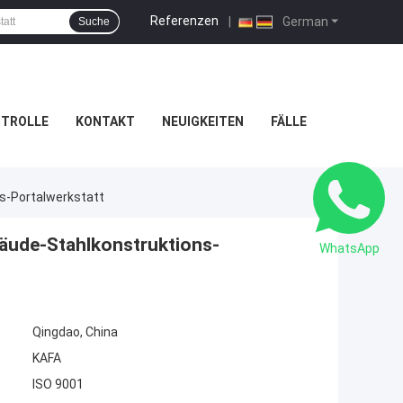
Referenzen
|
German
Suche
NTROLLE
KONTAKT
NEUIGKEITEN
FÄLLE
ns-Portalwerkstatt
bäude-Stahlkonstruktions-
WhatsApp
Qingdao, China
KAFA
ISO 9001