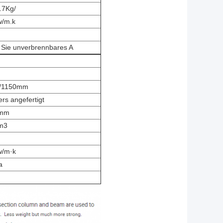
.7Kg/
w/m.k
Sie unverbrennbares A
/1150mm
rs angefertigt
5mm
m3
w/m·k
a