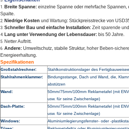
3.
Breite Spanne:
einzelne Spanne oder mehrfache Spannen, d
1.
Spalte
.
Niedrige Kosten
und Wartung
: Stückpreisstrecke von USD
2.
Schneller Bau und einfache Installation
:
Zeit sparende und
3.
Lang unter Verwendung der Lebensdauer:
bis 50 Jahre
.
4.
Netter Auftritt
.
5.
Andere:
Umweltschutz, stabile Struktur,
hoher Beben-sicher
6.
Energieerhaltung.
Spezifikationen
Großstahlrechner:
Stahlkonstruktionslager des Fertigbauweise
Stahlrahmenklammer:
Bindungsstange, Dach und Wand, die, Klamm
abstützen
Wand:
50mm/75mm/100mm Reklametafel (mit ENV, P
usw. für seine Zwischenlage)
Dach-Platte:
50mm/75mm/100mm Reklametafel (mit ENV, P
usw. für seine Zwischenlage)
Windows:
Aluminiumlegierungsfenster- oder -plastiksta
Türen:
Reklametafeltür oder Aluminiumlegierungstü