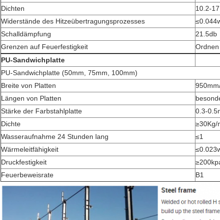
Dichten
10.2-17
Widerstände des Hitzeübertragungsprozesses
≤0.044
Schalldämpfung
21.5db
Grenzen auf Feuerfestigkeit
Ordnen 
PU-Sandwichplatte
PU-Sandwichplatte (50mm, 75mm, 100mm)
Breite von Platten
950mm
Längen von Platten
besonde
Stärke der Farbstahlplatte
0.3-0.
Dichte
≥30Kg/
Wasseraufnahme 24 Stunden lang
≤1
Wärmeleitfähigkeit
≤0.023
Druckfestigkeit
≥200kp
Feuerbeweisrate
B1