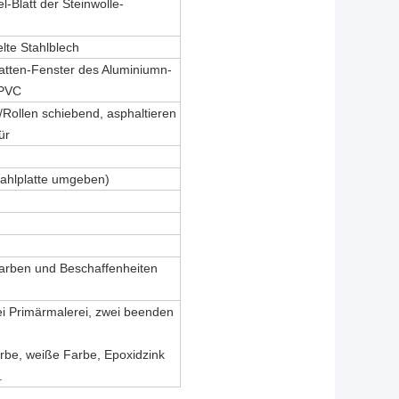
l-Blatt der Steinwolle-
lte Stahlblech
atten-Fenster des Aluminiumn-
/PVC
/Rollen schiebend, asphaltieren
ür
ahlplatte umgeben)
Farben und Beschaffenheiten
ei Primärmalerei, zwei beenden
arbe, weiße Farbe, Epoxidzink
.