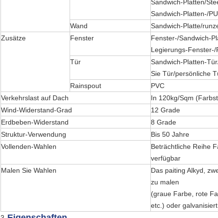
Sandwich-Platten/Stee
Sandwich-Platten-/PU
Wand
Sandwich-Platte/runze
Zusätze
Fenster
Fenster-/Sandwich-Pl
Legierungs-Fenster-
Tür
Sandwich-Platten-Tür
Sie Tür/persönliche T
Rainspout
PVC
Verkehrslast auf Dach
In 120kg/Sqm (Farbst
Wind-Widerstand-Grad
12 Grade
Erdbeben-Widerstand
8 Grade
Struktur-Verwendung
Bis 50 Jahre
Vollenden-Wahlen
Beträchtliche Reihe 
verfügbar
Malen Sie Wahlen
Das paiting Alkyd, zw
zu malen
(graue Farbe, rote F
etc.) oder galvanisiert
Eigenschaften