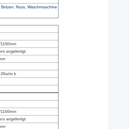
er Bolzen, Nuss, Waschmaschine
/1150mm
rs angefertigt
5mm
.05w/m.k
/1150mm
rs angefertigt
5mm