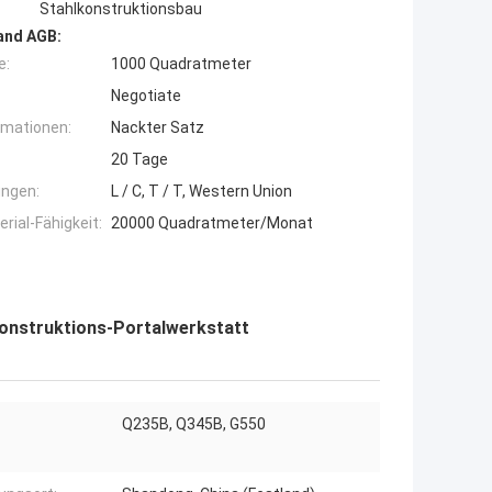
Stahlkonstruktionsbau
and AGB:
e:
1000 Quadratmeter
Negotiate
rmationen:
Nackter Satz
20 Tage
ngen:
L / C, T / T, Western Union
ial-Fähigkeit:
20000 Quadratmeter/Monat
konstruktions-Portalwerkstatt
Q235B, Q345B, G550