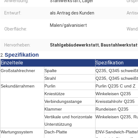
Anwendung:
Stahlwerkstatt, Lager
Urspr
Entwurf:
als Antrag des Kunden
Antis
Malen/galvanisiert
Oberfläche:
Wand
Hervorheben:
Stahlgebäudewerkstatt
,
Baustahlwerkstat
Spezifikation
2.
Einzelteile
Spezifikation
Großstahlrechner
Spalte
Q235, Q345 schweißte
Strahl
Q235, Q345 schweißte
Sekundärrahmen
Purlin
Purlin Q235 C und Z
Kniestütze
Winkeleisen Q235
Verbindungsstange
Kreisstahlrohr Q235
Klammer
Rundeisen Q235
Vertikale und horizontale
Winkeleisen Q235, Ru
Unterstützung
Wartungssystem
Dach-Platte
ENV-Sandwich-Platte/