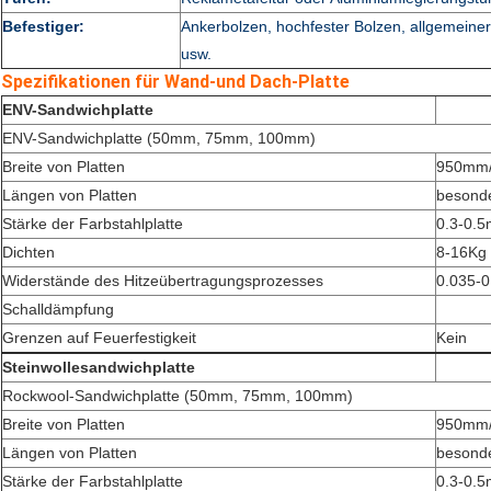
Befestiger:
Ankerbolzen, hochfester Bolzen, allgemein
usw.
Spezifikationen für Wand-und Dach-Platte
ENV-Sandwichplatte
ENV-Sandwichplatte (50mm, 75mm, 100mm)
Breite von Platten
950mm
Längen von Platten
besonde
Stärke der Farbstahlplatte
0.3-0.
Dichten
8-16Kg
Widerstände des Hitzeübertragungsprozesses
0.035-0
Schalldämpfung
Grenzen auf Feuerfestigkeit
Kein
Steinwollesandwichplatte
Rockwool-Sandwichplatte (50mm, 75mm, 100mm)
Breite von Platten
950mm
Längen von Platten
besonde
Stärke der Farbstahlplatte
0.3-0.