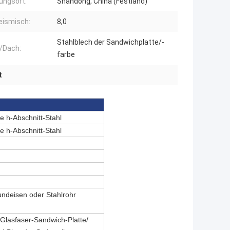
ungsort:
Shandong, China (Festland)
eismisch:
8,0
Stahlblech der Sandwichplatte/-
/Dach:
farbe
t
 h-Abschnitt-Stahl
 h-Abschnitt-Stahl
ndeisen oder Stahlrohr
Glasfaser-Sandwich-Platte/