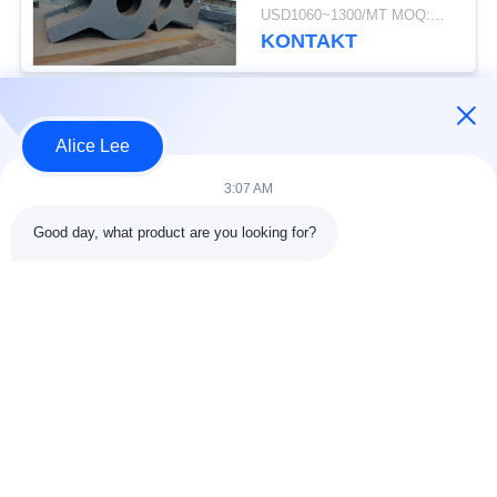
Q355B Q235B
USD1060~1300/MT MOQ:M.Ü. 50
schweißten gut
KONTAKT
besonders angefertigt
Beliebte Kategorien
Alle
Alice Lee
3:07 AM
Stahlkonstruktions-
Stahlkonstruktionsbau
Werkstatt
Good day, what product are you looking for?
Stahlkonstruktion
Architektonischer
Lager
Baustahl
Stahl Fabrication
strukturelle
Dienstleistungen
Stahlträger
Galvanisierte
Autosalon-Gebäude