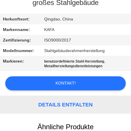
UNS
großes Stahlgebäude
WERKSBESICHTIGUNG
Herkunftsort:
Qingdao, China
Markenname:
KAFA
QUALITÄTSKONTROLLE
Zertifizierung:
ISO9000/2017
Modellnummer:
Stahlgebäuderahmenherstellung
KONTAKT
Markieren:
,
benutzerdefinierte Stahl Herstellung
Metallherstellungsdienstleistungen
NEUIGKEITEN
KONTAKT!
FÄLLE
DETAILS ENTFALTEN
SITEMAP
Ähnliche Produkte