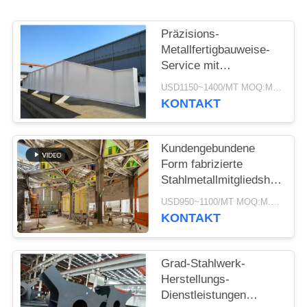
DATENSCHUTZRICHTLINIE
Präzisions-
Metallfertigbauweise-
Service mit
Galvanisation und
USD1150~1400/MT MOQ:M.Ü. 50
Malerei
KONTAKT
Kundengebundene
Form fabrizierte
Stahlmetallmitgliedsherstell
Versorgungs-Service
USD950~1100/MT MOQ:M.Ü. 50
vor
KONTAKT
Grad-Stahlwerk-
Herstellungs-
Dienstleistungen