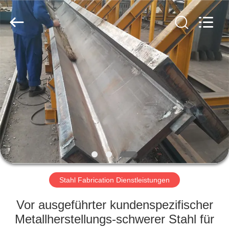
KaFa
Fabrication
Co.,
Ltd..
All
Rights
Reserved.
ZU
HAUSE
PRODUKTE
VIDEOS
VR
SHOW
Stahl Fabrication Dienstleistungen
Vor ausgeführter kundenspezifischer
ÜBER
Metallherstellungs-schwerer Stahl für