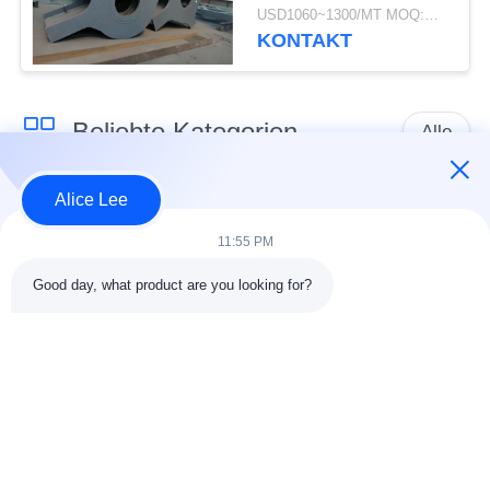
Q355B Q235B
USD1060~1300/MT MOQ:M.Ü. 50
schweißten gut
KONTAKT
besonders angefertigt
Beliebte Kategorien
Alle
Alice Lee
Stahlkonstruktions-
Stahlkonstruktionsbau
Werkstatt
11:55 PM
Good day, what product are you looking for?
Stahlkonstruktion
Architektonischer
Lager
Baustahl
Stahl Fabrication
strukturelle
Dienstleistungen
Stahlträger
Galvanisierte
Autosalon-Gebäude