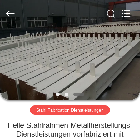
KaFa
Fabrication
Co.,
Ltd..
All
Rights
Reserved.
ZU
HAUSE
PRODUKTE
VIDEOS
VR
SHOW
Stahl Fabrication Dienstleistungen
Helle Stahlrahmen-Metallherstellungs-
ÜBER
Dienstleistungen vorfabriziert mit