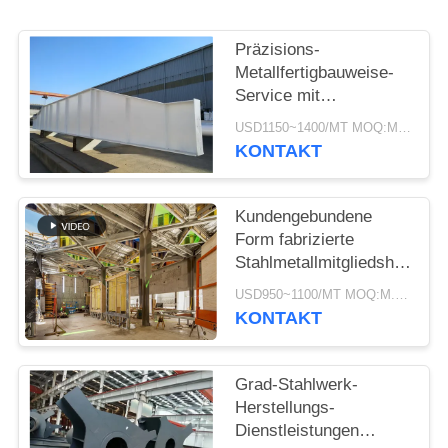
DATENSCHUTZRICHTLINIE
Präzisions-
Metallfertigbauweise-
Service mit
Galvanisation und
USD1150~1400/MT MOQ:M.Ü. 50
Malerei
KONTAKT
Kundengebundene
Form fabrizierte
Stahlmetallmitgliedsherstell
Versorgungs-Service
USD950~1100/MT MOQ:M.Ü. 50
vor
KONTAKT
Grad-Stahlwerk-
Herstellungs-
Dienstleistungen