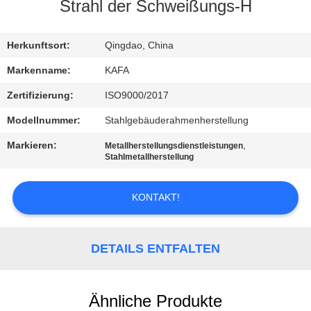
UNS
Strahl der Schweißungs-H
WERKSBESICHTIGUNG
Herkunftsort:
Qingdao, China
Markenname:
KAFA
QUALITÄTSKONTROLLE
Zertifizierung:
ISO9000/2017
Modellnummer:
Stahlgebäuderahmenherstellung
KONTAKT
Markieren:
,
Metallherstellungsdienstleistungen
Stahlmetallherstellung
NEUIGKEITEN
KONTAKT!
FÄLLE
DETAILS ENTFALTEN
SITEMAP
Ähnliche Produkte