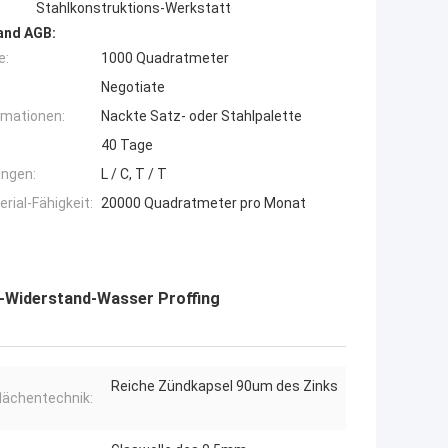
Stahlkonstruktions-Werkstatt
and AGB:
e:
1000 Quadratmeter
Negotiate
rmationen:
Nackte Satz- oder Stahlpalette
40 Tage
ngen:
L / C, T / T
ial-Fähigkeit:
20000 Quadratmeter pro Monat
n-Widerstand-Wasser Proffing
Reiche Zündkapsel 90um des Zinks
lächentechnik: