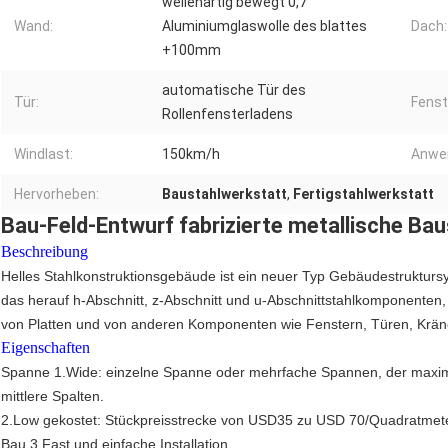
wellenartig bewegt 0,7
Wand:
Aluminiumglaswolle des blattes
Dach:
+100mm
automatische Tür des
Tür:
Fenst
Rollenfensterladens
Windlast:
150km/h
Anwe
Hervorheben:
Baustahlwerkstatt
,
Fertigstahlwerkstatt
Bau-Feld-Entwurf fabrizierte metallische Ba
Beschreibung
Helles Stahlkonstruktionsgebäude ist ein neuer Typ Gebäudestruktursy
das herauf h-Abschnitt, z-Abschnitt und u-Abschnittstahlkomponente
von Platten und von anderen Komponenten wie Fenstern, Türen, Kränen
Eigenschaften
Spanne 1.Wide: einzelne Spanne oder mehrfache Spannen, der maxim
mittlere Spalten.
2.Low gekostet: Stückpreisstrecke von USD35 zu USD 70/Quadratm
Bau 3.Fast und einfache Installation.