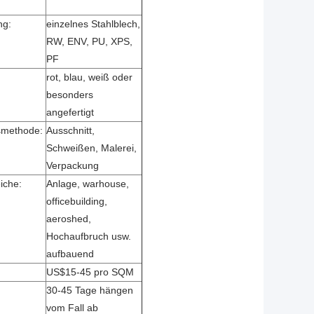
ng:
einzelnes Stahlblech,
RW, ENV, PU, XPS,
PF
rot, blau, weiß oder
besonders
angefertigt
smethode:
Ausschnitt,
Schweißen, Malerei,
Verpackung
iche:
Anlage, warhouse,
officebuilding,
aeroshed,
Hochaufbruch usw.
aufbauend
US$15-45 pro SQM
30-45 Tage hängen
vom Fall ab