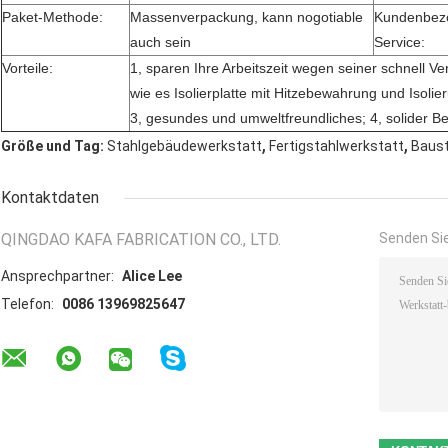
Paket-Methode:
Massenverpackung, kann nogotiable
Kundenbezo
auch sein
Service:
Vorteile:
1, sparen Ihre Arbeitszeit wegen seiner schnell V
wie es Isolierplatte mit Hitzebewahrung und Isolie
3, gesundes und umweltfreundliches; 4, solider B
,
,
Größe und Tag:
Stahlgebäudewerkstatt
Fertigstahlwerkstatt
Baust
Kontaktdaten
QINGDAO KAFA FABRICATION CO., LTD.
Senden Sie
Ansprechpartner:
Alice Lee
Telefon:
0086 13969825647