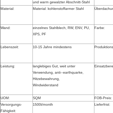
und warm gewalzter Abschnitt-Stahl
Material:
Material: kohlenstoffarmer Stahl
Überdachu
Wand:
einzelnes Stahlblech, RW, ENV, PU,
Farbe:
XPS, PF
Lebenszeit:
10-15 Jahre mindestens
Produktion
Leistung:
langlebiges Gut, weit unter
Einsatzbere
Verwendung, anti--earthquarke,
Hitzebewahrung,
Windwiderstand
UOM:
SQM
FOB-Preis:
Versorgungs-
1500t/month
Lieferfrist:
Fähigkeit: