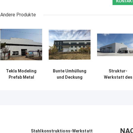
Andere Produkte
Tekla Modeling
Bunte Umhüllung
Struktur-
Prefab Metal
und Deckung
Werkstatt des
Structure-
TEKLA Industrial
Prozess-
Gebäude-
Metal Workshop
industrielle
Werkstatt
Buildings
Portalrahmen-
hochfest
PEB, die Iso-No
aufbaut
NA
Stahlkonstruktions-Werkstatt