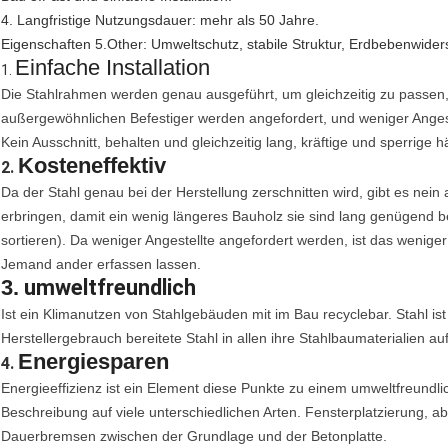
4. Langfristige Nutzungsdauer: mehr als 50 Jahre.
Eigenschaften 5.Other: Umweltschutz, stabile Struktur, Erdbebenwider
Einfache Installation
1.
Die Stahlrahmen werden genau ausgeführt, um gleichzeitig zu passen,
außergewöhnlichen Befestiger werden angefordert, und weniger Anges
Kein Ausschnitt, behalten und gleichzeitig lang, kräftige und sperrige
Kosteneffektiv
2.
Da der Stahl genau bei der Herstellung zerschnitten wird, gibt es nein
erbringen, damit ein wenig längeres Bauholz sie sind lang genügend b
sortieren). Da weniger Angestellte angefordert werden, ist das wenig
Jemand ander erfassen lassen.
3.
umweltfreundlich
Ist ein Klimanutzen von Stahlgebäuden mit im Bau recyclebar. Stahl ist
Herstellergebrauch bereitete Stahl in allen ihre Stahlbaumaterialien auf
Energiesparen
4.
Energieeffizienz ist ein Element diese Punkte zu einem umweltfreund
Beschreibung auf viele unterschiedlichen Arten. Fensterplatzierung, a
Dauerbremsen zwischen der Grundlage und der Betonplatte.