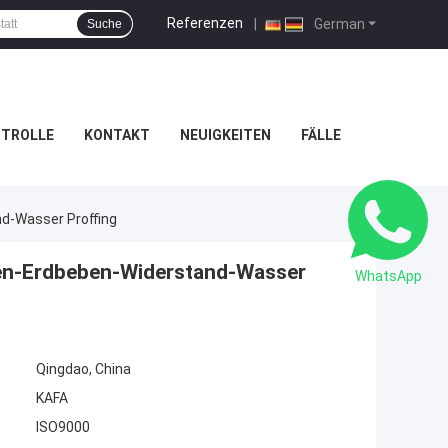
Referenzen
|
German
Suche
NTROLLE
KONTAKT
NEUIGKEITEN
FÄLLE
d-Wasser Proffing
nen-Erdbeben-Widerstand-Wasser
WhatsApp
Qingdao, China
KAFA
ISO9000