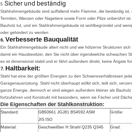
Sicher und beständig
5.
Stahlrahmengebäude sind auffallend mehr Flamme, die beständig ist, a
Termiten, Wanzen oder Nagetiere sowie Form oder Pilze unberührt ist.
Bauholz tut, und ein Stahlrahmengebäude ist wohlbegründet und wenig
oder gehindert zu werden.
Verbesserte Bauqualität
6.
Ein Stahlrahmengebäude altert nicht und wie hölzerne Strukturen sich
damit ein Hausbesitzer, den Sie nicht über irgendwelche schwachen Ste
es ist dimensional stabil und er fährt außerdem direkt, keine Ängste fo
Haltbarkeit:
7.
Stahl hat eine der größten Energien zu den Schwereverhältnissen jedes
Garagenausrüstung. Stahl nicht überhaupt wölbt sich, teilt sich, verzerrt,
ganze Energie, dennoch er sind wiegen außerdem kleiner als Bauholz
fortzufahren und Konstrukt mit besonders, wenn sie Fächer und Däch
Die Eigenschaften
der Stahlkonstruktion
:
Standard:
GB50661 JGJ81 BS4592 ASM
Größe:
JIS ISO
Material:
Geschweißter H Strahl
Q235 Q345
Grad: