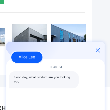
Alice Lee
Q355B-Grad-
Maßgeschneiderte
Stahlkonstruktions-
Konstruktion
11:48 PM
Werkstatt-Stahl-
Vorgefertigte
strukturelle
Stahlkonstruktion
Good day, what product are you looking 
Hochbau-Lösung
Werkstatt
for?
rm
Maßgeschneiderte
Metallwerkstatt
Gebäude
CHRICHT HINTERLASSEN