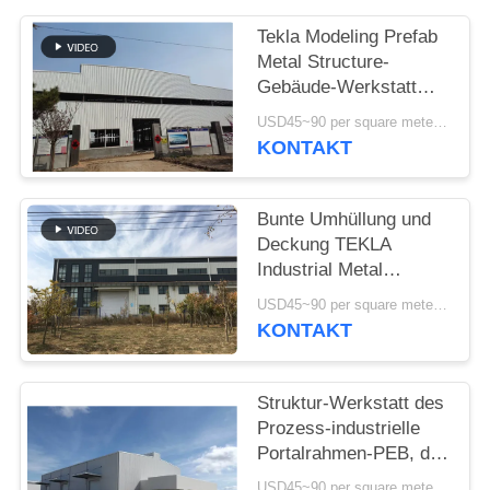
DATENSCHUTZRICHTLINIE
Tekla Modeling Prefab
Metal Structure-
Gebäude-Werkstatt
hochfest
USD45~90 per square meter MOQ:1000 Quadratmeter
KONTAKT
Bunte Umhüllung und
Deckung TEKLA
Industrial Metal
Workshop Buildings
USD45~90 per square meter MOQ:1000 Quadratmeter
KONTAKT
Struktur-Werkstatt des
Prozess-industrielle
Portalrahmen-PEB, die
Iso-Norm aufbaut
USD45~90 per square meter MOQ:1000 Quadratmeter