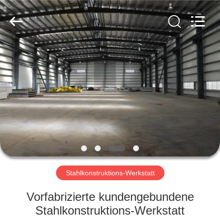
KaFa
Fabrication
Co.,
Ltd..
All
Rights
Reserved.
ZU
HAUSE
PRODUKTE
VIDEOS
VR
SHOW
Stahlkonstruktions-Werkstatt
Vorfabrizierte kundengebundene
ÜBER
Stahlkonstruktions-Werkstatt