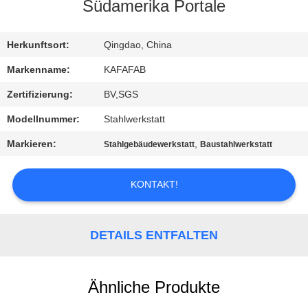
UNS
Südamerika Portale
WERKSBESICHTIGUNG
Herkunftsort:
Qingdao, China
Markenname:
KAFAFAB
QUALITÄTSKONTROLLE
Zertifizierung:
BV,SGS
Modellnummer:
Stahlwerkstatt
KONTAKT
Markieren:
,
Stahlgebäudewerkstatt
Baustahlwerkstatt
NEUIGKEITEN
KONTAKT!
FÄLLE
DETAILS ENTFALTEN
SITEMAP
Ähnliche Produkte