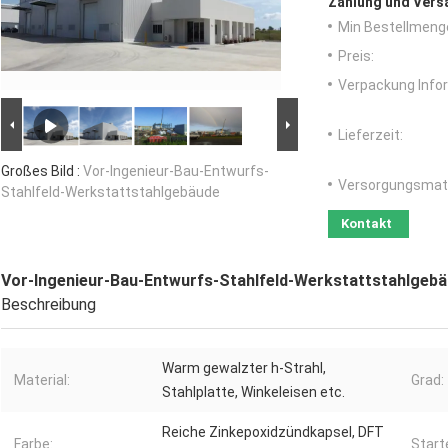
Zahlung und Vers
Min Bestellmeng
Preis:
Verpackung Info
Lieferzeit:
Großes Bild :
Vor-Ingenieur-Bau-Entwurfs-
Versorgungsmater
Stahlfeld-Werkstattstahlgebäude
Kontakt
Vor-Ingenieur-Bau-Entwurfs-Stahlfeld-Werkstattstahlgeb
Beschreibung
Warm gewalzter h-Strahl,
Material:
Grad:
Stahlplatte, Winkeleisen etc.
Reiche Zinkepoxidzündkapsel, DFT
Farbe:
Start