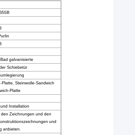
355B
B
urlin
B
Bad galvanisierte
der Schiebetür
iumlegierung
Platte, Steinwolle-Sandwich
wich-Platte
und Installation
d den Zeichnungen und den
Konstruktionszeichnungen und
 anbieten.