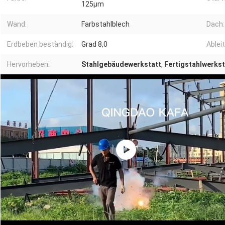
125μm
Wand:
Farbstahlblech
Dach:
Erdbeben beständig:
Grad 8,0
Ablei
Hervorheben:
Stahlgebäudewerkstatt
,
Fertigstahlwerkst