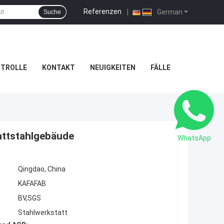
Referenzen
|
German
Suche
NTROLLE
KONTAKT
NEUIGKEITEN
FÄLLE
attstahlgebäude
WhatsApp
Qingdao, China
KAFAFAB
BV,SGS
Stahlwerkstatt