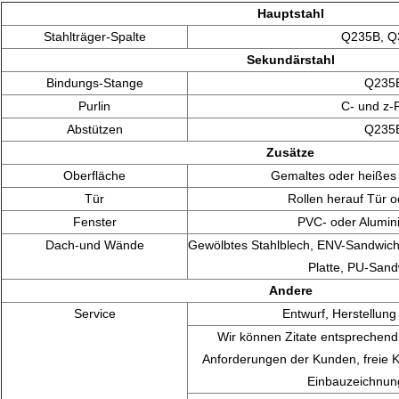
Hauptstahl
Stahlträger-Spalte
Q235B, Q
Sekundärstahl
Bindungs-Stange
Q235
Purlin
C- und z-P
Abstützen
Q235
Zusätze
Oberfläche
Gemaltes oder heißes 
Tür
Rollen herauf Tür o
Fenster
PVC- oder Alumin
Dach-und Wände
Gewölbtes Stahlblech, ENV-Sandwich-
Platte, PU-Sand
Andere
Service
Entwurf, Herstellung 
Wir können Zitate entsprechen
Anforderungen der Kunden, freie 
Einbauzeichnung