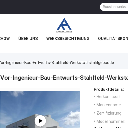
SHOW
ÜBER UNS
WERKSBESICHTIGUNG
QUALITÄTSKO
Vor-Ingenieur-Bau-Entwurfs-Stahlfeld-Werkstattstahlgebäude
Vor-Ingenieur-Bau-Entwurfs-Stahlfeld-Werkst
Produktdetails:
Herkunftsort:
Markenname:
Zertifizierung:
Modellnummer: