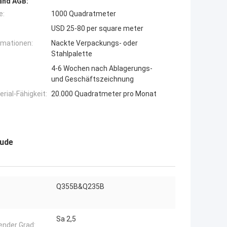
and AGB:
e:
1000 Quadratmeter
USD 25-80 per square meter
rmationen:
Nackte Verpackungs- oder
Stahlpalette
4-6 Wochen nach Ablagerungs-
und Geschäftszeichnung
ial-Fähigkeit:
20.000 Quadratmeter pro Monat
äude
Q355B&Q235B
Sa 2,5
ender Grad: