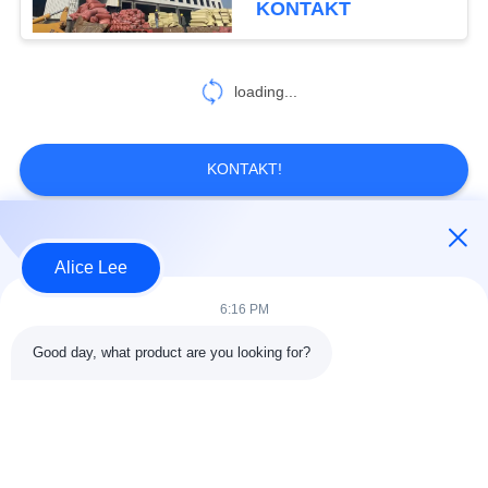
KONTAKT
loading...
KONTAKT!
Beliebte Kategorien
Alle
Alice Lee
6:16 PM
Stahlkonstruktions-
Stahlkonstruktionsbau
Werkstatt
Good day, what product are you looking for?
Stahlkonstruktion
Architektonischer
Lager
Baustahl