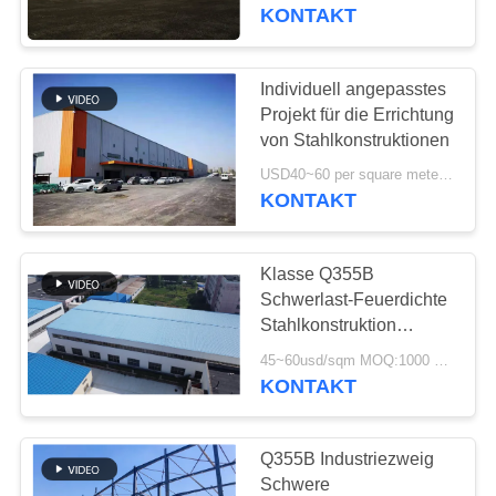
UNS
Industrie
KONTAKT
WERKSBESICHTIGUNG
Individuell angepasstes
198
Projekt für die Errichtung
Stahlkonstruktion
QUALITÄTSKONTROLLE
von Stahlkonstruktionen
Lager
USD40~60 per square meter MOQ:1000 Quadratmeter
KONTAKT
KONTAKT
Klasse Q355B
NEUIGKEITEN
Schwerlast-Feuerdichte
Stahlkonstruktion
16
FÄLLE
Werkstatt Gebäude Bau
45~60usd/sqm MOQ:1000 Quadratmeter
Architektonischer
KONTAKT
Baustahl
SITEMAP
Q355B Industriezweig
Schwere