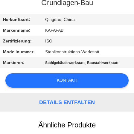
UNS
Grundlagen-Bau
WERKSBESICHTIGUNG
Herkunftsort:
Qingdao, China
Markenname:
KAFAFAB
QUALITÄTSKONTROLLE
Zertifizierung:
ISO
Modellnummer:
Stahlkonstruktions-Werkstatt
KONTAKT
Markieren:
,
Stahlgebäudewerkstatt
Baustahlwerkstatt
NEUIGKEITEN
KONTAKT!
FÄLLE
DETAILS ENTFALTEN
SITEMAP
Ähnliche Produkte