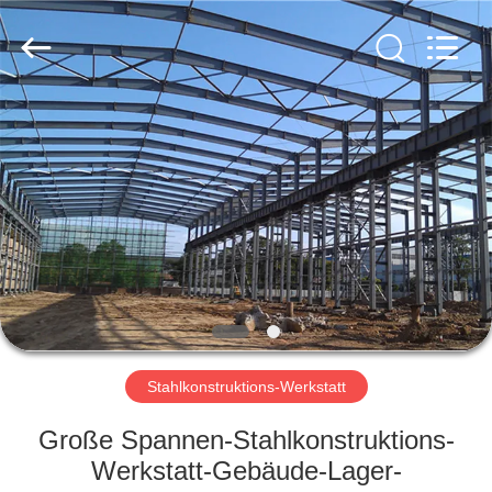
KaFa
Fabrication
Co.,
Ltd..
All
Rights
Reserved.
ZU
HAUSE
PRODUKTE
VIDEOS
VR
SHOW
Stahlkonstruktions-Werkstatt
Große Spannen-Stahlkonstruktions-
ÜBER
Werkstatt-Gebäude-Lager-