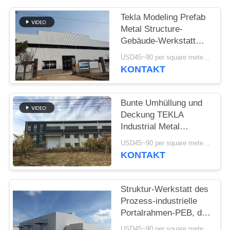
DATENSCHUTZRICHTLINIE
Tekla Modeling Prefab
Metal Structure-
Gebäude-Werkstatt
hochfest
USD45~90 per square meter MOQ:1000 Quadratmeter
KONTAKT
Bunte Umhüllung und
Deckung TEKLA
Industrial Metal
Workshop Buildings
USD45~90 per square meter MOQ:1000 Quadratmeter
KONTAKT
Struktur-Werkstatt des
Prozess-industrielle
Portalrahmen-PEB, die
Iso-Norm aufbaut
USD45~90 per square meter MOQ:1000 Quadratmeter