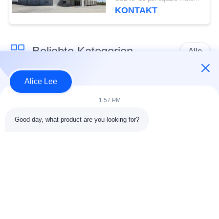
KONTAKT
Beliebte Kategorien
Alle
Alice Lee
Stahlkonstruktions-
Stahlkonstruktionsbau
Werkstatt
1:57 PM
Good day, what product are you looking for?
Stahlkonstruktion
Architektonischer
Lager
Baustahl
Stahl Fabrication
strukturelle
Dienstleistungen
Stahlträger
Galvanisierte
Autosalon-Gebäude
Stahlpurlins