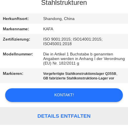
UNS
Stahlstrukturen
WERKSBESICHTIGUNG
Herkunftsort:
Shandong, China
Markenname:
KAFA
QUALITÄTSKONTROLLE
Zertifizierung:
ISO 9001:2015; ISO14001:2015;
ISO45001:2018
KONTAKT
Modellnummer:
Die in Artikel 1 Buchstabe b genannten
Angaben werden in Anhang I der Verordnung
(EU) Nr. 182/2011 g
NEUIGKEITEN
Markieren:
,
Vorgefertigte Stahlkonstruktionslager Q355B
GB fabrizierte Stahlkonstruktions-Lager vor
FÄLLE
KONTAKT!
SITEMAP
DETAILS ENTFALTEN