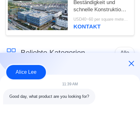
Beständigkeit und
schnelle Konstruktion
mit langlebiger
USD40~60 per square meter MOQ:1000 Quadratmeter
Stahlkonstruktion
KONTAKT
Beliebte Kategorien
Alle
Alice Lee
Stahlkonstruktions-
Stahlkonstruktionsbau
Werkstatt
11:39 AM
Good day, what product are you looking for?
Stahlkonstruktion
Architektonischer
Lager
Baustahl
Stahl Fabrication
strukturelle
Dienstleistungen
Stahlträger