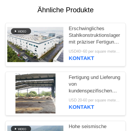
DATENSCHUTZRICHTLINIE
Ähnliche Produkte
Erschwingliches
Stahlkonstruktionslager
mit präziser Fertigung
und einer einzigen
USD40~60 per square meter MOQ:1000 sqm
Lieferlösung
KONTAKT
Fertigung und Lieferung
von
kundenspezifischen
Portalrahmenkonstruktionen
USD 20-60 per square meter MOQ:1000 Quadratmeter
Stahlbauhallen in Benin
KONTAKT
Hohe seismische