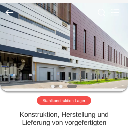
KaFa
Fabrication
Co.,
Ltd..
All
Rights
Reserved.
ZU
HAUSE
PRODUKTE
VIDEOS
VR
SHOW
Stahlkonstruktion Lager
Konstruktion, Herstellung und
ÜBER
Lieferung von vorgefertigten