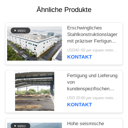
DATENSCHUTZRICHTLINIE
Ähnliche Produkte
Erschwingliches
Stahlkonstruktionslager
mit präziser Fertigung
und einer einzigen
USD40~60 per square meter MOQ:1000 sqm
Lieferlösung
KONTAKT
Fertigung und Lieferung
von
kundenspezifischen
Portalrahmenkonstruktionen
USD 20-60 per square meter MOQ:1000 Quadratmeter
Stahlbauhallen in Benin
KONTAKT
Hohe seismische