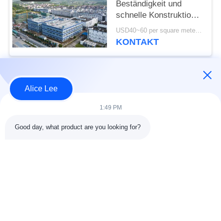
Beständigkeit und
schnelle Konstruktion
mit langlebiger
USD40~60 per square meter MOQ:1000 Quadratmeter
Stahlkonstruktion
KONTAKT
Beliebte Kategorien
Alle
Alice Lee
1:49 PM
Stahlkonstruktions-
Stahlkonstruktionsbau
Werkstatt
Good day, what product are you looking for?
Stahlkonstruktion
Architektonischer
Lager
Baustahl
Stahl Fabrication
strukturelle
Dienstleistungen
Stahlträger