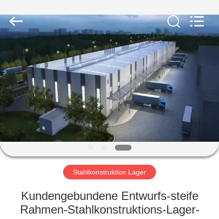
KaFa
Fabrication
Co.,
Ltd..
All
Rights
Reserved.
ZU
HAUSE
PRODUKTE
VIDEOS
VR
SHOW
Stahlkonstruktion Lager
Kundengebundene Entwurfs-steife
ÜBER
Rahmen-Stahlkonstruktions-Lager-