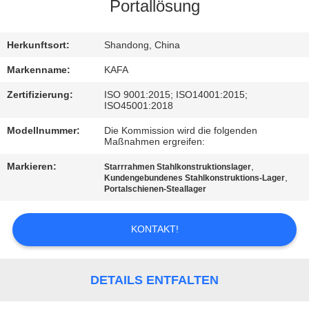
UNS
Portallösung
WERKSBESICHTIGUNG
Herkunftsort:
Shandong, China
Markenname:
KAFA
QUALITÄTSKONTROLLE
Zertifizierung:
ISO 9001:2015; ISO14001:2015;
ISO45001:2018
KONTAKT
Modellnummer:
Die Kommission wird die folgenden
Maßnahmen ergreifen:
Markieren:
,
Starrrahmen Stahlkonstruktionslager
NEUIGKEITEN
,
Kundengebundenes Stahlkonstruktions-Lager
Portalschienen-Steallager
FÄLLE
KONTAKT!
SITEMAP
DETAILS ENTFALTEN