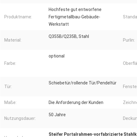
Hochfeste gut entworfene
Produktname:
Fertigmetallbau-Gebäude-
Standa
Werkstatt
Q355B/Q235B, Stahl
Material:
Purlin:
optional
Farbe:
Oberfl
Schiebetür/rollende Tür/Pendeltür
Tür:
Fenste
Maße:
Die Anforderung der Kunden
Zeichn
50 Jahre
Nutzungsdauer:
Deckun
Steifer Portalrahmen-vorfabrizierte Stahl