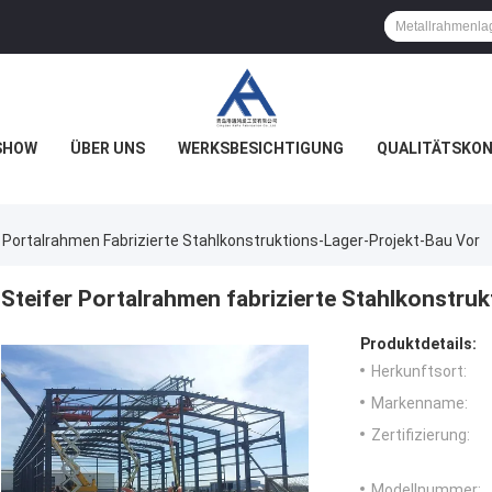
SHOW
ÜBER UNS
WERKSBESICHTIGUNG
QUALITÄTSKO
r Portalrahmen Fabrizierte Stahlkonstruktions-Lager-Projekt-Bau Vor
Steifer Portalrahmen fabrizierte Stahlkonstru
Produktdetails:
Herkunftsort:
Markenname:
Zertifizierung:
Modellnummer: