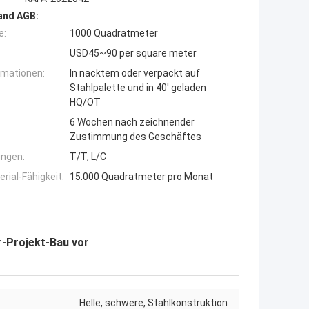
and AGB:
e:
1000 Quadratmeter
USD45~90 per square meter
rmationen:
In nacktem oder verpackt auf
Stahlpalette und in 40' geladen
HQ/OT
6 Wochen nach zeichnender
Zustimmung des Geschäftes
ngen:
T/T, L/C
ial-Fähigkeit:
15.000 Quadratmeter pro Monat
r-Projekt-Bau vor
Helle, schwere, Stahlkonstruktion