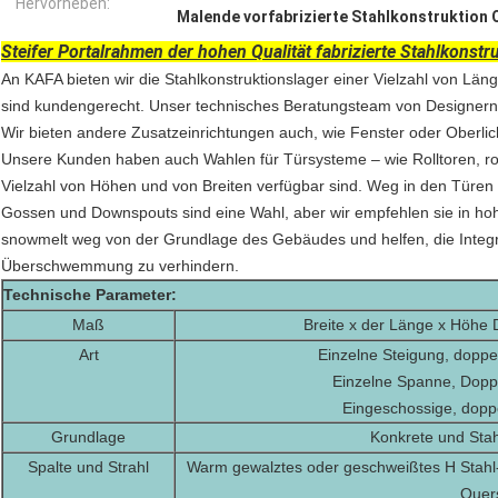
Hervorheben:
Malende vorfabrizierte Stahlkonstruktion
Steifer Portalrahmen der hohen Qualität fabrizierte Stahlkonst
An KAFA bieten wir die Stahlkonstruktionslager einer Vielzahl von Län
sind kundengerecht. Unser technisches Beratungsteam von Designern 
Wir bieten andere Zusatzeinrichtungen auch, wie Fenster oder Oberlic
Unsere Kunden haben auch Wahlen für Türsysteme – wie Rolltoren, rol
Vielzahl von Höhen und von Breiten verfügbar sind. Weg in den Türen s
Gossen und Downspouts sind eine Wahl, aber wir empfehlen sie in 
snowmelt weg von der Grundlage des Gebäudes und helfen, die Integr
Überschwemmung zu verhindern.
Technische Parameter:
Maß
Breite x der Länge x Höhe
Art
Einzelne Steigung, doppel
Einzelne Spanne, Dopp
Eingeschossige, dopp
Grundlage
Konkrete und Sta
Spalte und Strahl
Warm gewalztes oder geschweißtes H Stahl-
Quers