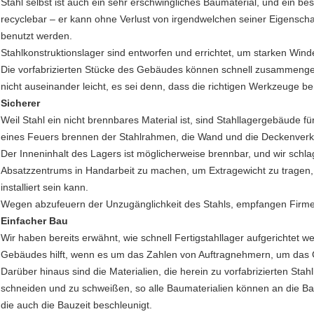
Stahl selbst ist auch ein sehr erschwingliches Baumaterial, und ein be
recyclebar – er kann ohne Verlust von irgendwelchen seiner Eigensc
benutzt werden.
Stahlkonstruktionslager sind entworfen und errichtet, um starken Win
Die vorfabrizierten Stücke des Gebäudes können schnell zusammenge
nicht auseinander leicht, es sei denn, dass die richtigen Werkzeuge b
Sicherer
Weil Stahl ein nicht brennbares Material ist, sind Stahllagergebäude f
eines Feuers brennen der Stahlrahmen, die Wand und die Deckenverkl
Der Inneninhalt des Lagers ist möglicherweise brennbar, und wir schla
Absatzzentrums in Handarbeit zu machen, um Extragewicht zu tragen
installiert sein kann.
Wegen abzufeuern der Unzugänglichkeit des Stahls, empfangen Firme
Einfacher Bau
Wir haben bereits erwähnt, wie schnell Fertigstahllager aufgerichtet w
Gebäudes hilft, wenn es um das Zahlen von Auftragnehmern, um da
Darüber hinaus sind die Materialien, die herein zu vorfabrizierten St
schneiden und zu schweißen, so alle Baumaterialien können an die Ba
die auch die Bauzeit beschleunigt.