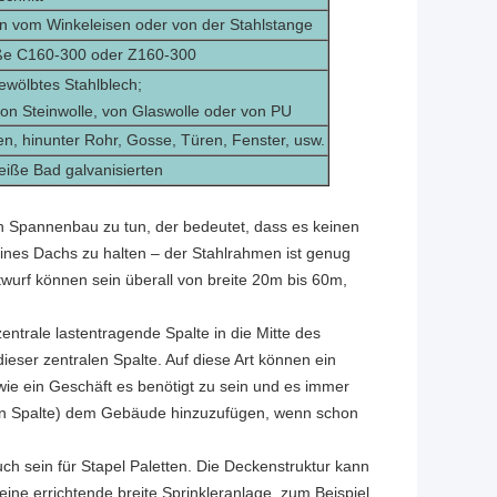
n vom Winkeleisen oder von der Stahlstange
öße C160-300 oder Z160-300
ewölbtes Stahlblech;
von Steinwolle, von Glaswolle oder von PU
en, hinunter Rohr, Gosse, Türen, Fenster, usw.
iße Bad galvanisierten
aren Spannenbau zu tun, der bedeutet, dass es keinen
ines Dachs zu halten – der Stahlrahmen ist genug
wurf können sein überall von breite 20m bis 60m,
ntrale lastentragende Spalte in die Mitte des
ser zentralen Spalte. Auf diese Art können ein
 wie ein Geschäft es benötigt zu sein und es immer
len Spalte) dem Gebäude hinzuzufügen, wenn schon
sein für Stapel Paletten. Die Deckenstruktur kann
ne errichtende breite Sprinkleranlage, zum Beispiel