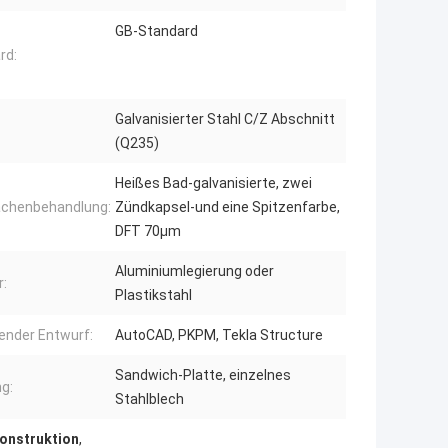
GB-Standard
rd:
Galvanisierter Stahl C/Z Abschnitt
(Q235)
Heißes Bad-galvanisierte, zwei
ächenbehandlung:
Zündkapsel-und eine Spitzenfarbe,
DFT 70μm
Aluminiumlegierung oder
r:
Plastikstahl
ender Entwurf:
AutoCAD, PKPM, Tekla Structure
Sandwich-Platte, einzelnes
g:
Stahlblech
konstruktion
,