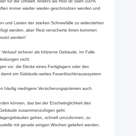
sser für die Umwelt. Anders als Holz ist Stahl 100%
haften immer wieder wieder-geschmolzen werden und
den und Lasten der starken Schneefälle zu widerstehen.
fügt werden, aber Rest versicherte ihnen kommen
enutzt werden!
ür Verkauf sicherer als hölzerne Gebäude. Im Falle
eidungen nicht.
gen vor, die Decke eines Fertiglagers oder des
, damit ein Gebäude-weites Feuerlöschbrausesystem
n häufig niedrigere Versicherungsprämien auch.
erden können, das bei der Erschwinglichkeit des
s Gebäude zusammenzufügen geht.
ahllagergebäuden gehen, schnell umzuformen, zu
ustelle mit gerade einigen Wochen geliefert werden,