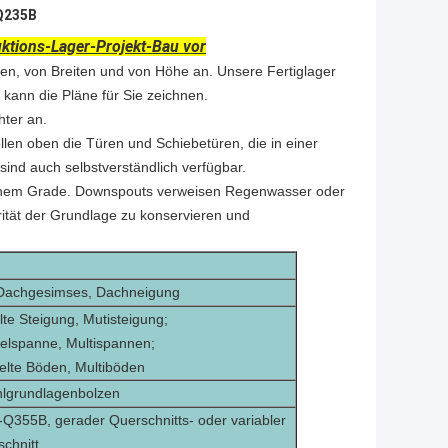
 Q235B
ruktions-Lager-Projekt-Bau vor
gen, von Breiten und von Höhe an. Unsere Fertiglager
kann die Pläne für Sie zeichnen.
hter an.
len oben die Türen und Schiebetüren, die in einer
ind auch selbstverständlich verfügbar.
hohem Grade. Downspouts verweisen Regenwasser oder
ität der Grundlage zu konservieren und
 Dachgesimses, Dachneigung
te Steigung, Mutisteigung;
elspanne, Multispannen;
elte Böden, Multiböden
hlgrundlagenbolzen
Q355B, gerader Querschnitts- oder variabler
chnitt