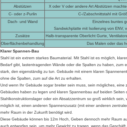
Abstützen
X oder V oder andere Art Abstützen machte
C- oder z-Purlin
C-/Zabschnittstahl mit Gr
Dach- und Wand
Einzelnes buntes g
Sandwichplatte mit Isolierung von ENV, 
Zusätze
Halb-transparente Oberlicht Gurte, Ventilator
Oberflächenbehandlung
Das Malen oder das he
Klarer Spannen-Bau
Stahl ist ein extrem starkes Baumaterial. Mit Stahl ist es möglich, kl
Bedarf gibt, lastentragenden Wände oder die Spalten zu haben, zum e
stark, den eigenständig zu tun. Gebäude mit einem klaren Spannenent
ohne die Spalten, zum auf die Art zu erhalten.
Und wenn Ihr Gebäude sogar breiter sein muss, sein mögliches, eine ze
Gebäudes haben zu legen und klaren Spannenbau auf beiden Seiten die
Stahlkonstruktionslager oder ein Absatzzentrum so groß wirklich sein,
möglich ist, einen anderen Spannenzusatz (mit einer anderen zentra
mehr Raum in der Zukunft benötigt wird.
Diese Gebäude können bis 12m Hoch, Geben dennoch mehr Raum auch 
auch entworfen sein, um mehr Gewicht zu tragen, wenn das Geschäft ei