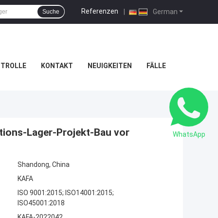
Referenzen
|
German
Suche
NTROLLE
KONTAKT
NEUIGKEITEN
FÄLLE
ktions-Lager-Projekt-Bau vor
WhatsApp
Shandong, China
KAFA
ISO 9001:2015; ISO14001:2015;
ISO45001:2018
KAFA-2022042