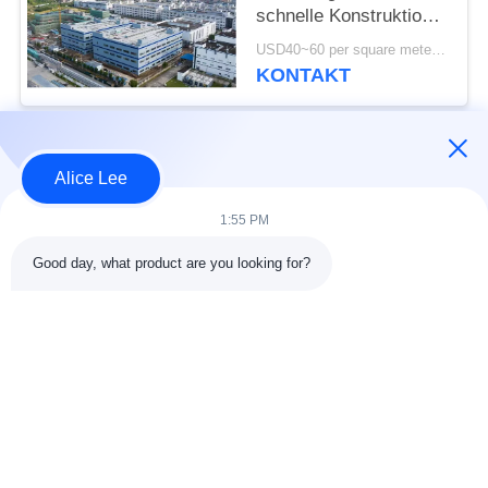
schnelle Konstruktion
mit langlebiger
USD40~60 per square meter MOQ:1000 Quadratmeter
Stahlkonstruktion
KONTAKT
Beliebte Kategorien
Alle
Alice Lee
1:55 PM
Stahlkonstruktions-
Stahlkonstruktionsbau
Werkstatt
Good day, what product are you looking for?
Stahlkonstruktion
Architektonischer
Lager
Baustahl
Stahl Fabrication
strukturelle
Dienstleistungen
Stahlträger