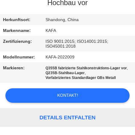
UNS
Hochbau vor
WERKSBESICHTIGUNG
Herkunftsort:
Shandong, China
Markenname:
KAFA
QUALITÄTSKONTROLLE
Zertifizierung:
ISO 9001:2015; ISO14001:2015;
ISO45001:2018
KONTAKT
Modellnummer:
KAFA-2022009
Markieren:
,
Q355B fabrizierte Stahlkonstruktions-Lager vor
,
Q235B-Stahlbau-Lager
NEUIGKEITEN
Vorfabriziertes Standardlager GBs Metall
FÄLLE
KONTAKT!
SITEMAP
DETAILS ENTFALTEN