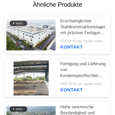
DATENSCHUTZRICHTLINIE
Ähnliche Produkte
Erschwingliches
Stahlkonstruktionslager
mit präziser Fertigung
und einer einzigen
USD40~60 per square meter MOQ:1000 sqm
Lieferlösung
KONTAKT
Fertigung und Lieferung
von
kundenspezifischen
Portalrahmenkonstruktionen
USD 20-60 per square meter MOQ:1000 Quadratmeter
Stahlbauhallen in Benin
KONTAKT
Hohe seismische
Beständigkeit und