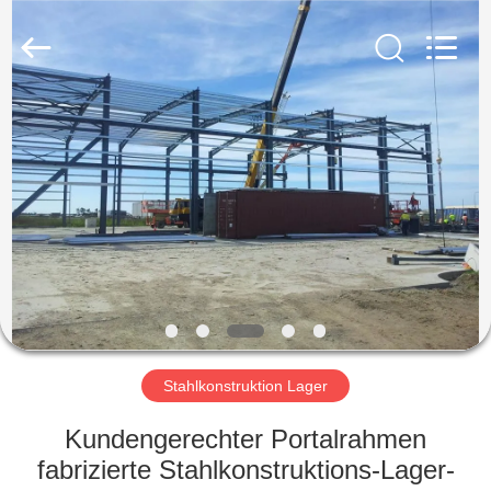
KaFa
Fabrication
Co.,
Ltd..
All
Rights
Reserved.
ZU
HAUSE
PRODUKTE
VIDEOS
VR
SHOW
Stahlkonstruktion Lager
Kundengerechter Portalrahmen
ÜBER
fabrizierte Stahlkonstruktions-Lager-