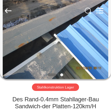
KaFa
Fabrication
Co.,
Ltd..
All
Rights
Reserved.
ZU
HAUSE
PRODUKTE
VIDEOS
VR
SHOW
Stahlkonstruktion Lager
Des Rand-0.4mm Stahllager-Bau
ÜBER
Sandwich-der Platten-120km/H