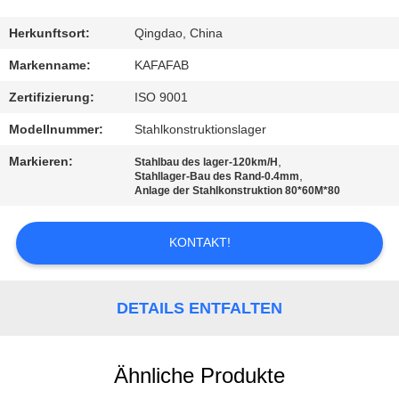
UNS
Herkunftsort:
Qingdao, China
WERKSBESICHTIGUNG
Markenname:
KAFAFAB
Zertifizierung:
ISO 9001
QUALITÄTSKONTROLLE
Modellnummer:
Stahlkonstruktionslager
Markieren:
,
Stahlbau des lager-120km/H
KONTAKT
,
Stahllager-Bau des Rand-0.4mm
Anlage der Stahlkonstruktion 80*60M*80
NEUIGKEITEN
KONTAKT!
FÄLLE
DETAILS ENTFALTEN
SITEMAP
Ähnliche Produkte