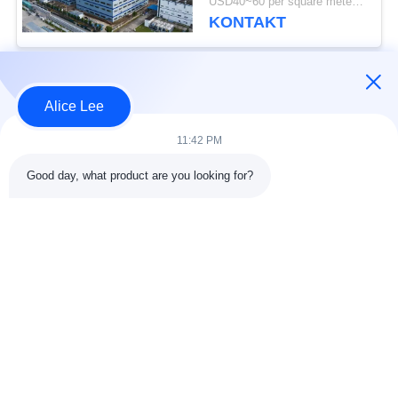
USD40~60 per square meter MOQ:1000 Quadratmeter
Stahlkonstruktion
KONTAKT
Beliebte Kategorien
Alle
Alice Lee
11:42 PM
Stahlkonstruktions-
Stahlkonstruktionsbau
Werkstatt
Good day, what product are you looking for?
Stahlkonstruktion
Architektonischer
Lager
Baustahl
Stahl Fabrication
strukturelle
Dienstleistungen
Stahlträger
Galvanisierte
Autosalon-Gebäude
Stahlpurlins