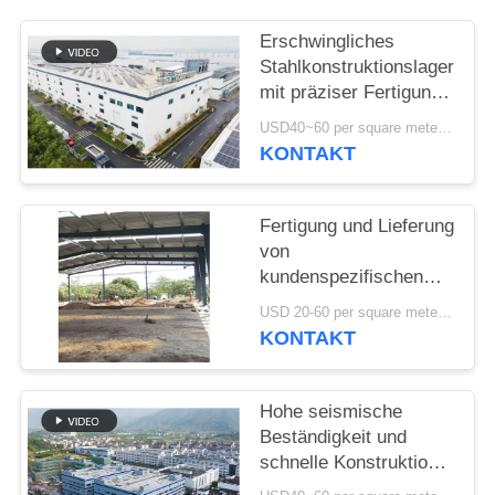
DATENSCHUTZRICHTLINIE
Erschwingliches
Stahlkonstruktionslager
mit präziser Fertigung
und einer einzigen
USD40~60 per square meter MOQ:1000 sqm
Lieferlösung
KONTAKT
Fertigung und Lieferung
von
kundenspezifischen
Portalrahmenkonstruktionen
USD 20-60 per square meter MOQ:1000 Quadratmeter
Stahlbauhallen in Benin
KONTAKT
Hohe seismische
Beständigkeit und
schnelle Konstruktion
mit langlebiger