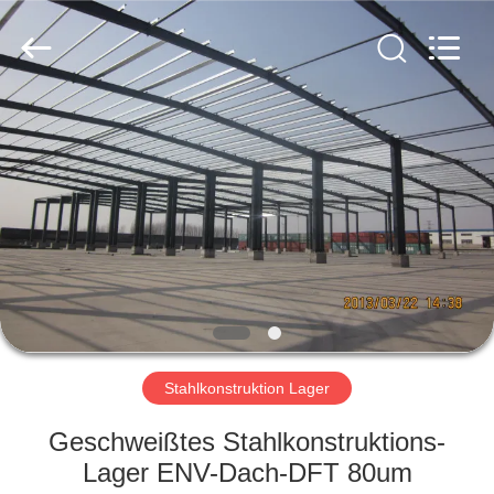
KaFa
Fabrication
Co.,
Ltd..
All
Rights
Reserved.
ZU
HAUSE
PRODUKTE
VIDEOS
VR
SHOW
Stahlkonstruktion Lager
Geschweißtes Stahlkonstruktions-
ÜBER
Lager ENV-Dach-DFT 80um