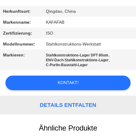
UNS
Herkunftsort:
Qingdao, China
WERKSBESICHTIGUNG
Markenname:
KAFAFAB
Zertifizierung:
ISO
QUALITÄTSKONTROLLE
Modellnummer:
Stahlkonstruktions-Werkstatt
Markieren:
,
Stahlkonstruktions-Lager DFT 80um
KONTAKT
,
ENV-Dach-Stahlkonstruktions-Lager
C-Purlin-Baustahl-Lager
NEUIGKEITEN
KONTAKT!
FÄLLE
DETAILS ENTFALTEN
SITEMAP
Ähnliche Produkte