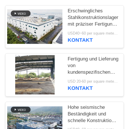
DATENSCHUTZRICHTLINIE
Erschwingliches
Stahlkonstruktionslager
mit präziser Fertigung
und einer einzigen
USD40~60 per square meter MOQ:1000 sqm
Lieferlösung
KONTAKT
Fertigung und Lieferung
von
kundenspezifischen
Portalrahmenkonstruktionen
USD 20-60 per square meter MOQ:1000 Quadratmeter
Stahlbauhallen in Benin
KONTAKT
Hohe seismische
Beständigkeit und
schnelle Konstruktion
mit langlebiger