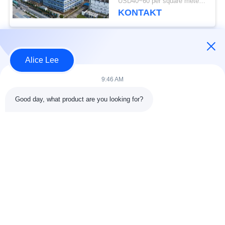
USD40~60 per square meter MOQ:1000 Quadratmeter
Stahlkonstruktion
KONTAKT
Beliebte Kategorien
Alle
Alice Lee
9:46 AM
Stahlkonstruktions-
Stahlkonstruktionsbau
Werkstatt
Good day, what product are you looking for?
Stahlkonstruktion
Architektonischer
Lager
Baustahl
Stahl Fabrication
strukturelle
Dienstleistungen
Stahlträger
Galvanisierte
Autosalon-Gebäude
Stahlpurlins