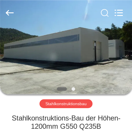
KaFa
Fabrication
Co.,
Ltd..
All
Rights
Reserved.
ZU
HAUSE
PRODUKTE
VIDEOS
VR
SHOW
Stahlkonstruktionsbau
Stahlkonstruktions-Bau der Höhen-
ÜBER
1200mm G550 Q235B