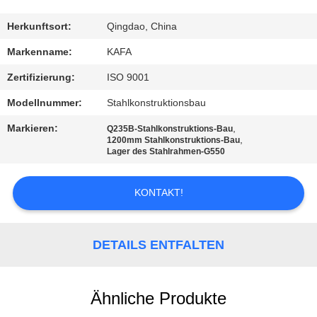
UNS
Herkunftsort:
Qingdao, China
WERKSBESICHTIGUNG
Markenname:
KAFA
Zertifizierung:
ISO 9001
QUALITÄTSKONTROLLE
Modellnummer:
Stahlkonstruktionsbau
Markieren:
,
Q235B-Stahlkonstruktions-Bau
KONTAKT
,
1200mm Stahlkonstruktions-Bau
Lager des Stahlrahmen-G550
NEUIGKEITEN
KONTAKT!
FÄLLE
DETAILS ENTFALTEN
SITEMAP
Ähnliche Produkte