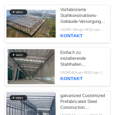
DATENSCHUTZRICHTLINIE
Vorfabrizierte
Stahlkonstruktions-
Gebäude-Versorgungs-
Lösung für Industrie
USD50~90/sqm MOQ:sqm 1000
KONTAKT
Einfach zu
installierende
Stahlhallen
Umweltfreundliche
USD40-60/sqm MOQ:sqm 1000
Lagerlösungen
KONTAKT
galvanized Customized
Prefabricated Steel
Construction
Framework Building