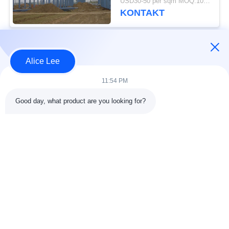
USD30-50 per sqm MOQ:1000 Quadratmeter
Supply Delivery
KONTAKT
Beliebte Kategorien
Alle
Alice Lee
11:54 PM
Stahlkonstruktions-
Stahlkonstruktionsbau
Werkstatt
Good day, what product are you looking for?
Stahlkonstruktion
Architektonischer
Lager
Baustahl
Stahl Fabrication
strukturelle
Dienstleistungen
Stahlträger
Galvanisierte
Autosalon-Gebäude
Stahlpurlins