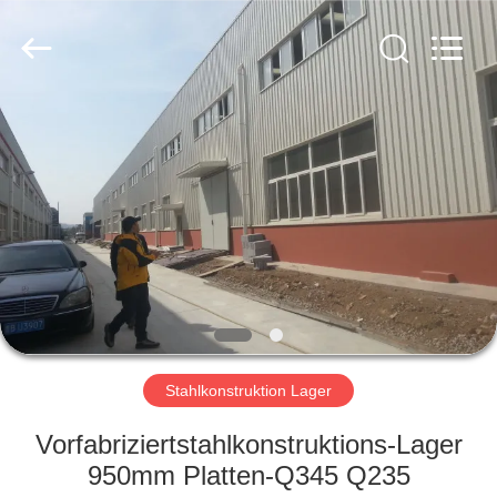
KaFa
Fabrication
Co.,
Ltd..
All
Rights
Reserved.
ZU
HAUSE
PRODUKTE
VIDEOS
VR
SHOW
Stahlkonstruktion Lager
Vorfabriziertstahlkonstruktions-Lager
ÜBER
950mm Platten-Q345 Q235