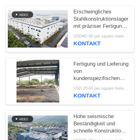
DATENSCHUTZRICHTLINIE
Erschwingliches
Stahlkonstruktionslager
mit präziser Fertigung
und einer einzigen
USD40~60 per square meter MOQ:1000 sqm
Lieferlösung
KONTAKT
Fertigung und Lieferung
von
kundenspezifischen
Portalrahmenkonstruktionen
USD 20-60 per square meter MOQ:1000 Quadratmeter
Stahlbauhallen in Benin
KONTAKT
Hohe seismische
Beständigkeit und
schnelle Konstruktion
mit langlebiger