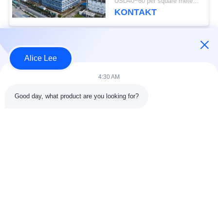
USD40~60 per square meter MOQ:1000 Quadratmeter
Stahlkonstruktion
KONTAKT
Beliebte Kategorien
Alle
Alice Lee
4:30 AM
Stahlkonstruktions-
Stahlkonstruktionsbau
Werkstatt
Good day, what product are you looking for?
Stahlkonstruktion
Architektonischer
Lager
Baustahl
Stahl Fabrication
strukturelle
Dienstleistungen
Stahlträger
Galvanisierte
Autosalon-Gebäude
Stahlpurlins