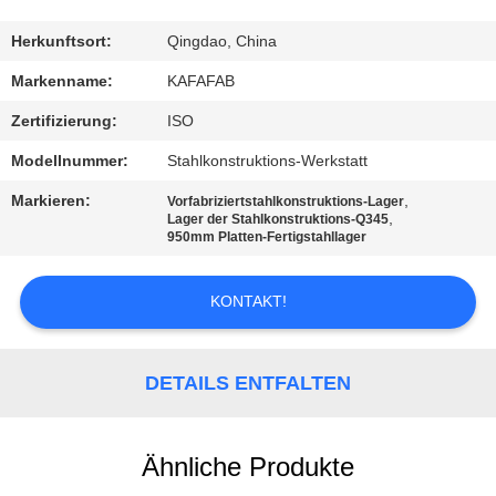
UNS
Herkunftsort:
Qingdao, China
WERKSBESICHTIGUNG
Markenname:
KAFAFAB
Zertifizierung:
ISO
QUALITÄTSKONTROLLE
Modellnummer:
Stahlkonstruktions-Werkstatt
Markieren:
,
Vorfabriziertstahlkonstruktions-Lager
KONTAKT
,
Lager der Stahlkonstruktions-Q345
950mm Platten-Fertigstahllager
NEUIGKEITEN
KONTAKT!
FÄLLE
DETAILS ENTFALTEN
SITEMAP
Ähnliche Produkte