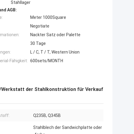
Stahllager
and AGB:
e:
Meter 1000Square
Negotiate
rmationen:
Nackter Satz oder Palette
30 Tage
ngen:
L / C, T / T, Western Union
ial-Fähigkeit:
600sets/MONTH
r/Werkstatt der Stahlkonstruktion für Verkauf
toff:
Q235B, Q345B
Stahlblech der Sandwichplatte oder