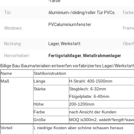
-farbe
Tür:
Aluminium-/sliding/roller Tür PVCs.
Farbe
PVCaluminiumfenster
Windows:
Frame
Nutzung:
Lager, Werkstatt
Oberf
Hervorheben:
Fertigstahllager
,
Metallrahmenlager
Billige Bau-Baumaterialien entwerfen vorfabriziertes Lager/Werkstatt
Name
Stahlkonstruktion
Maß
Länge
H-Strahl: 400-1500mm
Stärke
Stegblech: 6-32mm
Flügelplatte: 6-40mm
Höhe
200-1200mm
Farbe
nach Ansicht der Kunden
Größe
MOQ is300m2, wideth*length*eav
Vorteil
niedrige Kosten aber schöne schauen heraus
1.