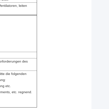
entilatoren, leiten
Anforderungen des
itte die folgenden
ung:
ng etc.
rments, etc. regnend.