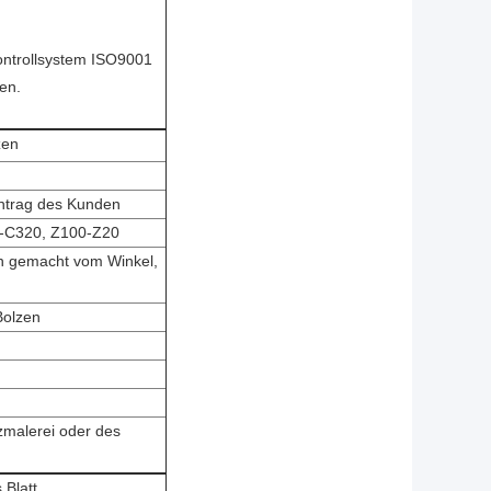
ontrollsystem ISO9001
en.
zen
ntrag des Kunden
0-C320, Z100-Z20
en gemacht vom Winkel,
Bolzen
zmalerei oder des
 Blatt