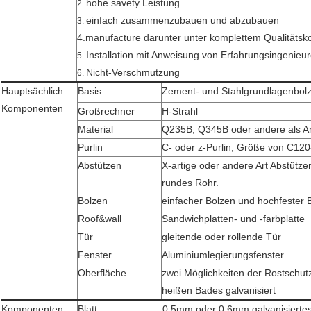
hohe savety Leistung
2.
einfach zusammenzubauen und abzubauen
3.
4.manufacture darunter unter komplettem Qualitätsk
Installation mit Anweisung von Erfahrungsingenieur
5.
Nicht-Verschmutzung
6.
Hauptsächlich
Basis
Zement- und Stahlgrundlagenbol
Komponenten
Großrechner
H-Strahl
Material
Q235B, Q345B oder andere als A
Purlin
C- oder z-Purlin, Größe von C12
Abstützen
X-artige oder andere Art Abstütz
rundes Rohr.
Bolzen
einfacher Bolzen und hochfester 
Roof&wall
Sandwichplatten- und -farbplatte
Tür
gleitende oder rollende Tür
Fenster
Aluminiumlegierungsfenster
Oberfläche
zwei Möglichkeiten der Rostschut
heißen Bades galvanisiert
Komponenten
Blatt
0.5mm oder 0.6mm galvanisiertes