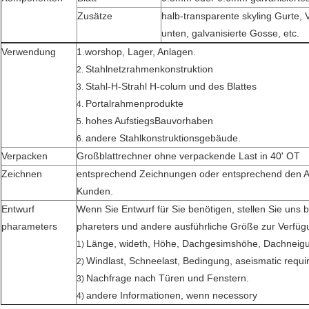
Zusätze
halb-transparente skyling Gurte, V
unten, galvanisierte Gosse, etc.
Verwendung
1.worshop, Lager, Anlagen.
Stahlnetzrahmenkonstruktion
2.
Stahl-H-Strahl H-colum und des Blattes
3.
Portalrahmenprodukte
4.
hohes AufstiegsBauvorhaben
5.
andere Stahlkonstruktionsgebäude.
6.
Verpacken
Großblattrechner ohne verpackende Last in 40' OT
Zeichnen
entsprechend Zeichnungen oder entsprechend den 
Kunden.
Entwurf
Wenn Sie Entwurf für Sie benötigen, stellen Sie uns b
pharameters
phareters und andere ausführliche Größe zur Verfüg
Länge, wideth, Höhe, Dachgesimshöhe, Dachneigu
1)
Windlast, Schneelast, Bedingung, aseismatic requi
2)
Nachfrage nach Türen und Fenstern.
3)
andere Informationen, wenn necessory
4)