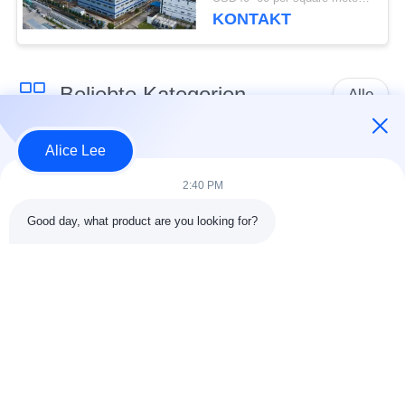
Stahlkonstruktion
KONTAKT
Beliebte Kategorien
Alle
Alice Lee
Stahlkonstruktions-
Stahlkonstruktionsbau
Werkstatt
2:40 PM
Good day, what product are you looking for?
Stahlkonstruktion
Architektonischer
Lager
Baustahl
Stahl Fabrication
strukturelle
Dienstleistungen
Stahlträger
Galvanisierte
Autosalon-Gebäude
Stahlpurlins