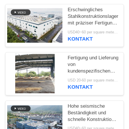
DATENSCHUTZRICHTLINIE
Erschwingliches
Stahlkonstruktionslager
mit präziser Fertigung
und einer einzigen
USD40~60 per square meter MOQ:1000 sqm
Lieferlösung
KONTAKT
Fertigung und Lieferung
von
kundenspezifischen
Portalrahmenkonstruktionen
USD 20-60 per square meter MOQ:1000 Quadratmeter
Stahlbauhallen in Benin
KONTAKT
Hohe seismische
Beständigkeit und
schnelle Konstruktion
mit langlebiger
USD40~60 per square meter MOQ:1000 Quadratmeter