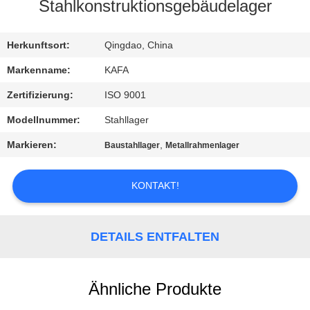
UNS
Stahlkonstruktionsgebäudelager
WERKSBESICHTIGUNG
Herkunftsort:
Qingdao, China
Markenname:
KAFA
QUALITÄTSKONTROLLE
Zertifizierung:
ISO 9001
Modellnummer:
Stahllager
KONTAKT
Markieren:
,
Baustahllager
Metallrahmenlager
NEUIGKEITEN
KONTAKT!
FÄLLE
DETAILS ENTFALTEN
SITEMAP
Ähnliche Produkte