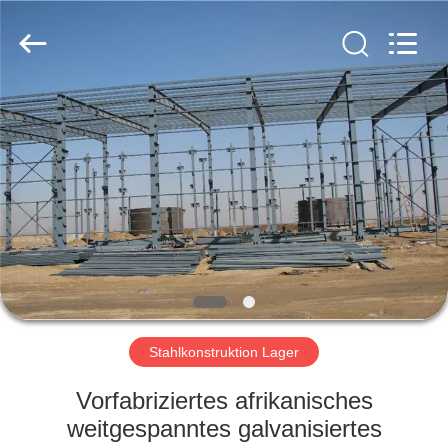
KaFa
Fabrication
Co.,
Ltd..
All
Rights
Reserved.
ZU
HAUSE
PRODUKTE
VIDEOS
VR
SHOW
Stahlkonstruktion Lager
Vorfabriziertes afrikanisches
ÜBER
weitgespanntes galvanisiertes