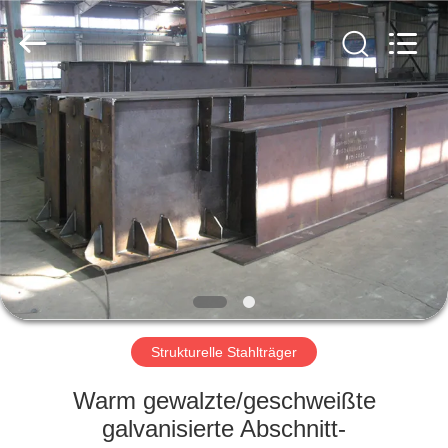
KaFa
Fabrication
Co.,
Ltd..
All
Rights
Reserved.
ZU
HAUSE
PRODUKTE
VIDEOS
VR
SHOW
Strukturelle Stahlträger
Warm gewalzte/geschweißte
ÜBER
galvanisierte Abschnitt-