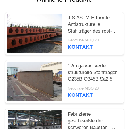
DATENSCHUTZRICHTLINIE
JIS ASTM H formte
Antistrukturelle
Stahlträger des rost-
12m
Negotiate MOQ:20T
KONTAKT
12m galvanisierte
strukturelle Stahlträger
Q235B Q345B Sa2.5
Negotiate MOQ:20T
KONTAKT
Fabrizierte
geschweißte der
schweren Baustahl-