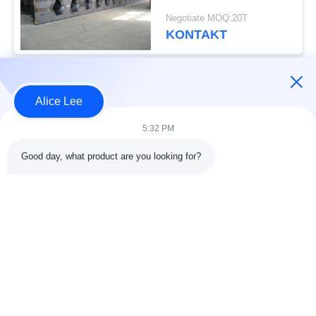
Baumaterial-höchsten
Negotiate MOQ:20T
Vollkommenheit warm
KONTAKT
gewalzte Strahlen des
Honig-Kamm-Dach-H
Beliebte Kategorien
Alle
Alice Lee
5:32 PM
Stahlkonstruktions-
Stahlkonstruktionsbau
Werkstatt
Good day, what product are you looking for?
Stahlkonstruktion
Architektonischer
Lager
Baustahl
Stahl Fabrication
strukturelle
Dienstleistungen
Stahlträger