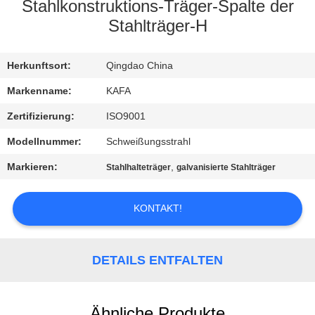
UNS
Stahlkonstruktions-Träger-Spalte der
Stahlträger-H
WERKSBESICHTIGUNG
Herkunftsort:
Qingdao China
QUALITÄTSKONTROLLE
Markenname:
KAFA
Zertifizierung:
ISO9001
KONTAKT
Modellnummer:
Schweißungsstrahl
Markieren:
,
Stahlhalteträger
galvanisierte Stahlträger
NEUIGKEITEN
KONTAKT!
FÄLLE
DETAILS ENTFALTEN
SITEMAP
Ähnliche Produkte