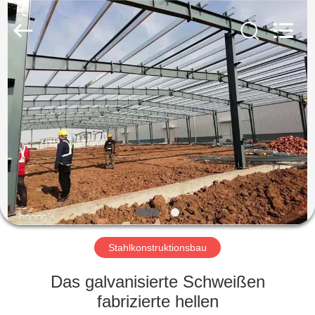
KaFa
Fabrication
Co.,
Ltd..
All
Rights
Reserved.
ZU
HAUSE
PRODUKTE
VIDEOS
VR
SHOW
Stahlkonstruktionsbau
Das galvanisierte Schweißen
ÜBER
fabrizierte hellen