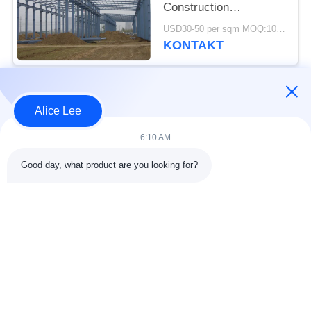
Construction
Framework Building
USD30-50 per sqm MOQ:1000 Quadratmeter
Supply Delivery
KONTAKT
Beliebte Kategorien
Alle
Alice Lee
6:10 AM
Stahlkonstruktions-
Stahlkonstruktionsbau
Werkstatt
Good day, what product are you looking for?
Stahlkonstruktion
Architektonischer
Lager
Baustahl
Stahl Fabrication
strukturelle
Dienstleistungen
Stahlträger