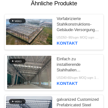
DATENSCHUTZRICHTLINIE
Ähnliche Produkte
Vorfabrizierte
Stahlkonstruktions-
Gebäude-Versorgungs-
Lösung für Industrie
USD50~90/sqm MOQ:sqm 1000
KONTAKT
Einfach zu
installierende
Stahlhallen
Umweltfreundliche
USD40-60/sqm MOQ:sqm 1000
Lagerlösungen
KONTAKT
galvanized Customized
Prefabricated Steel