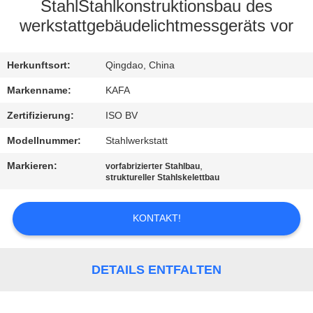
UNS
StahlStahlkonstruktionsbau des
werkstattgebäudelichtmessgeräts vor
WERKSBESICHTIGUNG
Herkunftsort:
Qingdao, China
QUALITÄTSKONTROLLE
Markenname:
KAFA
Zertifizierung:
ISO BV
KONTAKT
Modellnummer:
Stahlwerkstatt
Markieren:
,
vorfabrizierter Stahlbau
NEUIGKEITEN
struktureller Stahlskelettbau
KONTAKT!
FÄLLE
SITEMAP
DETAILS ENTFALTEN