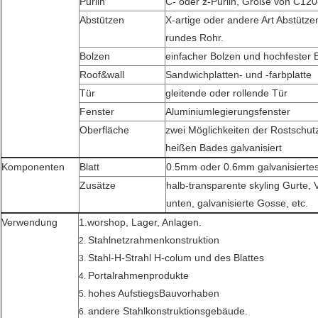
Purlin
C- oder z-Purlin, Größe von C12
Abstützen
X-artige oder andere Art Abstütz
rundes Rohr.
Bolzen
einfacher Bolzen und hochfester 
Roof&wall
Sandwichplatten- und -farbplatte
Tür
gleitende oder rollende Tür
Fenster
Aluminiumlegierungsfenster
Oberfläche
zwei Möglichkeiten der Rostschut
heißen Bades galvanisiert
Komponenten
Blatt
0.5mm oder 0.6mm galvanisiertes
Zusätze
halb-transparente skyling Gurte, V
unten, galvanisierte Gosse, etc.
Verwendung
1.worshop, Lager, Anlagen.
Stahlnetzrahmenkonstruktion
2.
Stahl-H-Strahl H-colum und des Blattes
3.
Portalrahmenprodukte
4.
hohes AufstiegsBauvorhaben
5.
andere Stahlkonstruktionsgebäude.
6.