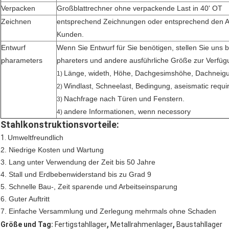
Verpacken
Großblattrechner ohne verpackende Last in 40' OT
Zeichnen
entsprechend Zeichnungen oder entsprechend den 
Kunden.
Entwurf
Wenn Sie Entwurf für Sie benötigen, stellen Sie uns b
pharameters
phareters und andere ausführliche Größe zur Verfüg
Länge, wideth, Höhe, Dachgesimshöhe, Dachneigu
1)
Windlast, Schneelast, Bedingung, aseismatic requi
2)
Nachfrage nach Türen und Fenstern.
3)
andere Informationen, wenn necessory
4)
Stahlkonstruktionsvorteile:
1.
Umweltfreundlich
2.
Niedrige Kosten und Wartung
3.
Lang unter Verwendung der Zeit bis 50 Jahre
4.
Stall und Erdbebenwiderstand bis zu Grad 9
5.
Schnelle Bau-, Zeit sparende und Arbeitseinsparung
6.
Guter Auftritt
7.
Einfache Versammlung und Zerlegung mehrmals ohne Schaden
,
,
Größe und Tag:
Fertigstahllager
Metallrahmenlager
Baustahllager