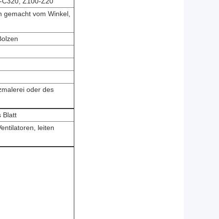
0-C320, Z100-Z20
en gemacht vom Winkel,
Bolzen
zmalerei oder des
 Blatt
entilatoren, leiten