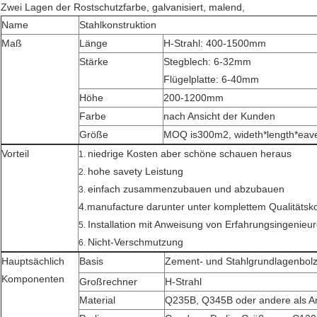
Zwei Lagen der Rostschutzfarbe, galvanisiert, malend,
Name
Stahlkonstruktion
Maß
Länge
H-Strahl: 400-1500mm
Stärke
Stegblech: 6-32mm
Flügelplatte: 6-40mm
Höhe
200-1200mm
Farbe
nach Ansicht der Kunden
Größe
MOQ is300m2, wideth*length*eav
Vorteil
niedrige Kosten aber schöne schauen heraus
1.
hohe savety Leistung
2.
einfach zusammenzubauen und abzubauen
3.
4.manufacture darunter unter komplettem Qualitätsk
Installation mit Anweisung von Erfahrungsingenieur
5.
Nicht-Verschmutzung
6.
Hauptsächlich
Basis
Zement- und Stahlgrundlagenbol
Komponenten
Großrechner
H-Strahl
Material
Q235B, Q345B oder andere als A