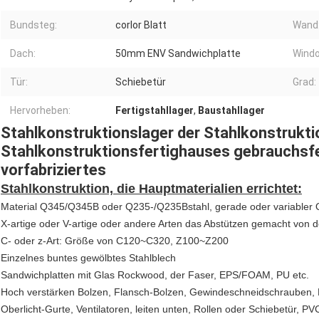
Bundsteg:
corlor Blatt
Wand
Dach:
50mm ENV Sandwichplatte
Wind
Tür:
Schiebetür
Grad:
Hervorheben:
Fertigstahllager
,
Baustahllager
Stahlkonstruktionslager der Stahlkonstruktio
Stahlkonstruktionsfertighauses gebrauchsfe
vorfabriziertes
Stahlkonstruktion, die Hauptmaterialien errichtet:
Material Q345/Q345B oder Q235-/Q235Bstahl, gerade oder variabler 
X-artige oder V-artige oder andere Arten das Abstützen gemacht von de
C- oder z-Art: Größe von C120~C320, Z100~Z200
Einzelnes buntes gewölbtes Stahlblech
Sandwichplatten mit Glas Rockwood, der Faser, EPS/FOAM, PU etc.
Hoch verstärken Bolzen, Flansch-Bolzen, Gewindeschneidschrauben, 
Oberlicht-Gurte, Ventilatoren, leiten unten, Rollen oder Schiebetür, 