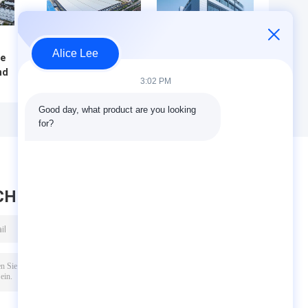
Alice Lee
e
Stahlhallenlager mit
Industrie-
nd
Stahlrahmenkonstruktion
Stahlkonstruktionslager
3:02 PM
für Industrie mit
mit Roll-up-Tür und
it
umweltfreundlichen und
feuerfeste Rock Wool
Good day, what product are you looking 
baulichen Lösungen
Verkleidung System
for?
on
CHRICHT HINTERLASSEN