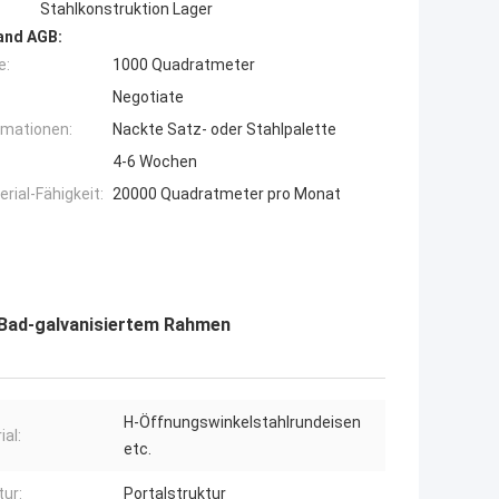
Stahlkonstruktion Lager
and AGB:
e:
1000 Quadratmeter
Negotiate
rmationen:
Nackte Satz- oder Stahlpalette
4-6 Wochen
ial-Fähigkeit:
20000 Quadratmeter pro Monat
 Bad-galvanisiertem Rahmen
H-Öffnungswinkelstahlrundeisen
ial:
etc.
tur:
Portalstruktur