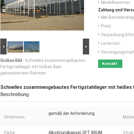
Modellnummer:
Zahlung und Vers
Min Bestellmeng
Preis:
Verpackung Info
Lieferzeit:
Versorgungsmater
Großes Bild :
Schnelles zusammengebautes
Kontakt
Fertigstahllager mit heißes Bad-
galvanisiertem Rahmen
Schnelles zusammengebautes Fertigstahllager mit heißes
Beschreibung
gemäß der Anforderung
Dimension:
Mater
Farbe:
Alkydzündkapsel, DFT 80UM
Struk