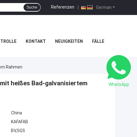
Referenzen
|
German
Suche
NTROLLE
KONTAKT
NEUIGKEITEN
FÄLLE
rtem Rahmen
mit heißes Bad-galvanisiertem
WhatsApp
China
KAFAFAB
BV,SGS