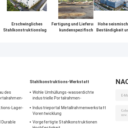
Erschwingliches
Fertigung und Lieferung von
Hohe seismisch
Stahlkonstruktionslager
kundenspezifischen
Beständigkeit u
mit präziser Fertigung
Portalrahmenkonstruktionen,
schnelle
und einer einzigen
Stahlbauhallen in Benin
Konstruktion m
Lieferlösung
langlebiger
Stahlkonstrukti
NA
Stahlkonstruktions-Werkstatt
au des
Wohle Umhüllungs-wasserdichte
ortalrahmen-
industrielle Portalrahmen-
Stahlkonstruktions-Werkstatt-Lösung
tions-Lager-
Industrieportal Metallrahmenwerkstatt
Vorentwicklung
l Durable
Vorgefertigte Stahlkonstruktionen
Hochfestigkeit