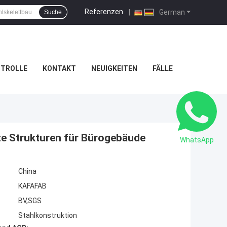
Referenzen
|
German
Suche
NTROLLE
KONTAKT
NEUIGKEITEN
FÄLLE
te Strukturen für Bürogebäude
WhatsApp
China
KAFAFAB
BV,SGS
Stahlkonstruktion