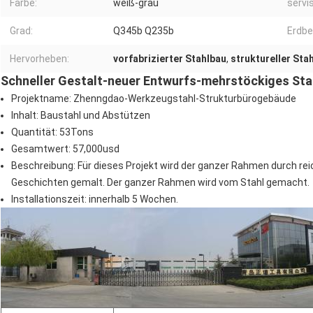
Farbe:
weiß-grau
servi
Grad:
Q345b Q235b
Erdbe
Hervorheben:
vorfabrizierter Stahlbau
,
struktureller Sta
Schneller Gestalt-neuer Entwurfs-mehrstöckiges St
Projektname: Zhenngdao-Werkzeugstahl-Strukturbürogebäude
Inhalt: Baustahl und Abstützen
Quantität: 53Tons
Gesamtwert: 57,000usd
Beschreibung: Für dieses Projekt wird der ganzer Rahmen durch r
Geschichten gemalt. Der ganzer Rahmen wird vom Stahl gemacht.
Installationszeit: innerhalb 5 Wochen
.