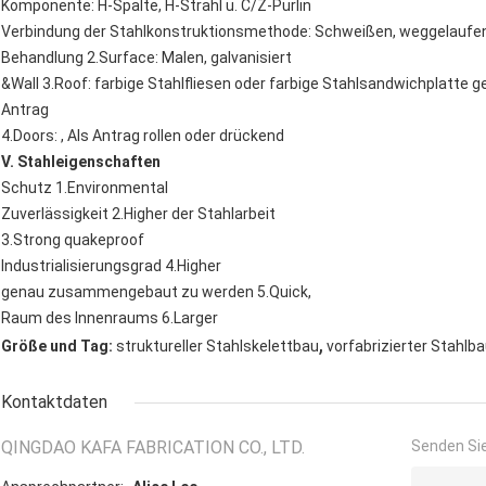
Komponente: H-Spalte, H-Strahl u. C/Z-Purlin
Verbindung der Stahlkonstruktionsmethode: Schweißen, weggelaufe
Behandlung 2.Surface: Malen, galvanisiert
&Wall 3.Roof: farbige Stahlfliesen oder farbige Stahlsandwichplatte
Antrag
4.Doors: , Als Antrag rollen oder drückend
V. Stahleigenschaften
Schutz 1.Environmental
Zuverlässigkeit 2.Higher der Stahlarbeit
3.Strong quakeproof
Industrialisierungsgrad 4.Higher
genau zusammengebaut zu werden 5.Quick,
Raum des Innenraums 6.Larger
,
Größe und Tag:
struktureller Stahlskelettbau
vorfabrizierter Stahlb
Kontaktdaten
QINGDAO KAFA FABRICATION CO., LTD.
Senden Sie