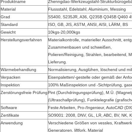
Produktname
Zhenngdao-Werkzeugstahl-Strukturbürogeb
Material
Flussstahl, Edelstahl, Aluminium, Messing
Grad
SS400, S235JR, A36, Q235B Q345B Q460 4
Standard
ISO, GB, JIS, ASTM, ANSI, AISI, LÄRM, BS
Gewicht
10kgs-20,000kgs
Herstellungsverfahren
Materialkontrolle, materieller Ausschnitt, en
Zusammenbauen und schweißen,
Polieren/Reinigung, Strahlen, bearbeitend, 
Lieferung.
Wärmebehandlung
Normalisierung, Ausglühen, löschend und mil
Verpacken
Eisenpaletten/-gestelle oder gemäß der Anf
Inspektion
100% Maßinspektion und -Sichtprüfung, gasen
Zerstörungsfreie Prüfung
Pint (Durchdringungsprüfung), M.Ü. (Magnet
(Ultraschallprüfung), Funktelegrafie (grafisc
Software
Feste Arbeiten, Pro-/Ingenieur, AutoCAD (DX
Zertifikate
SO9001: 2008, DNV, GL, LR, ABC, BV, NK, 
Anwendung
Verschiedene Größen von vessles, Kraftwerk
Generatoren, liftfork, Material