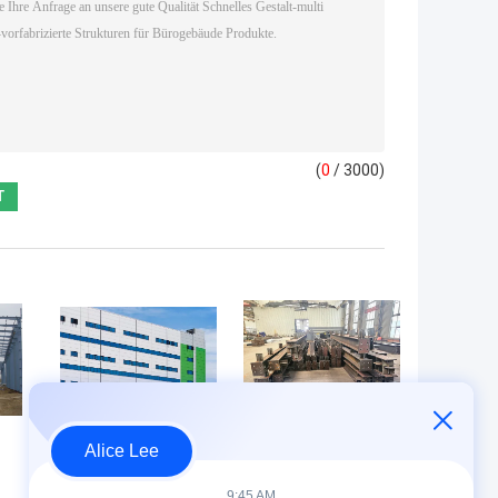
(
0
/ 3000)
Alice Lee
Chemische Anlage
AS/NZS 5131 AS/NZS
Verarbeitungsanlage
1554.1 Herstellung
9:45 AM