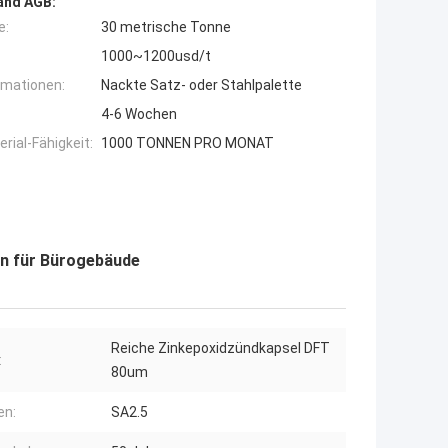
and AGB:
e:
30 metrische Tonne
1000~1200usd/t
rmationen:
Nackte Satz- oder Stahlpalette
4-6 Wochen
ial-Fähigkeit:
1000 TONNEN PRO MONAT
en für Bürogebäude
Reiche Zinkepoxidzündkapsel DFT
:
80um
en:
SA2.5