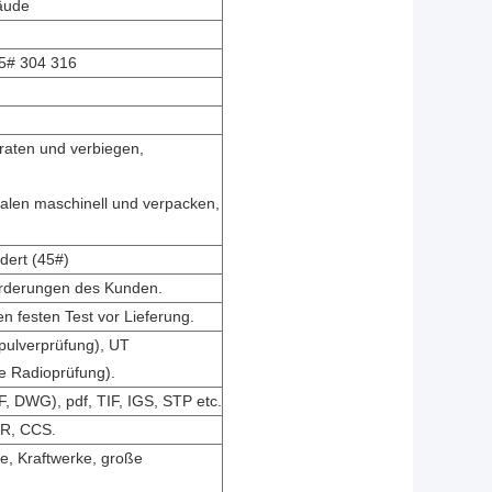
äude
5# 304 316
tgraten und verbiegen,
Malen maschinell und verpacken,
dert (45#)
orderungen des Kunden.
 festen Test vor Lieferung.
pulverprüfung), UT
he Radioprüfung).
F, DWG), pdf, TIF, IGS, STP etc.
KR, CCS.
e, Kraftwerke, große