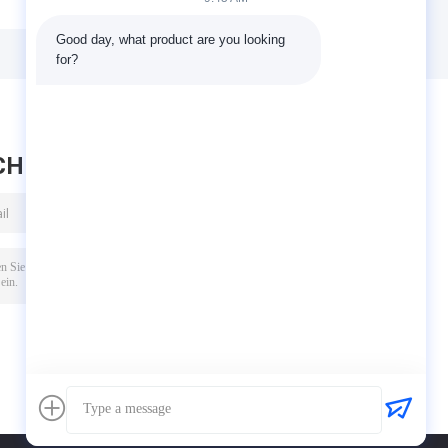
Industrielle
von
Lüftungsleitungen
Stahlkonstruktionen,
Good day, what product are you looking 
Stahlkonstruktion
die vollständig mit
for?
Korrosionsbeständig
den australischen
y
Normen für
Strukturanwendungen
(AS NZS)
übereinstimmen
CHRICHT HINTERLASSEN