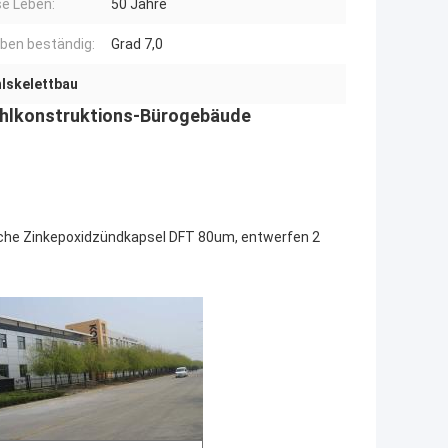
se Leben:
50 Jahre
ben beständig:
Grad 7,0
hlskelettbau
ahlkonstruktions-Bürogebäude
eiche Zinkepoxidzündkapsel DFT 80um, entwerfen 2