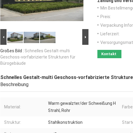
Zahlung und Vers
Min Bestellmeng
Preis:
Verpackung Info
Lieferzeit:
Versorgungsmater
Großes Bild :
Schnelles Gestalt-multi
Kontakt
Geschoss-vorfabrizierte Strukturen für
Bürogebäude
Schnelles Gestalt-multi Geschoss-vorfabrizierte Struktur
Beschreibung
Warm gewalzter/der Schweißung H
Material:
Farbe
Strahl, Rohr
Struktur:
Stahlkonstruktion
Start