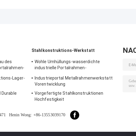
Gebäude-
Stahlhallen
Prefabricated
Versorgungs-
Umweltfreundliche
Steel
Lösung für Industrie
Lagerlösungen
Construction
Framework
Building Suppl
Delivery
NA
Stahlkonstruktions-Werkstatt
au des
Wohle Umhüllungs-wasserdichte
ortalrahmen-
industrielle Portalrahmen-
Stahlkonstruktions-Werkstatt-Lösung
tions-Lager-
Industrieportal Metallrahmenwerkstatt
Vorentwicklung
l Durable
Vorgefertigte Stahlkonstruktionen
Hochfestigkeit
471
Henin Wong: +86-13553039170