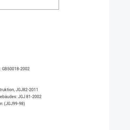
nd: GB50018-2002
truktion, JGJ82-2011
sgebäudes: JGJ 81-2002
n: (JGJ99-98)