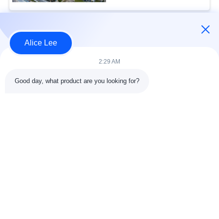
Beliebte Kategorien
Alle
Alice Lee
2:29 AM
Stahlkonstruktions-
Stahlkonstruktionsbau
Werkstatt
Good day, what product are you looking for?
Stahlkonstruktion
Architektonischer
Lager
Baustahl
Stahl Fabrication
strukturelle
Dienstleistungen
Stahlträger
Galvanisierte
Autosalon-Gebäude
Stahlpurlins