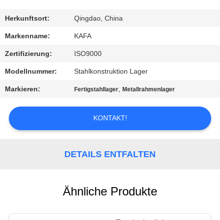
UNS
Herkunftsort:
Qingdao, China
WERKSBESICHTIGUNG
Markenname:
KAFA
Zertifizierung:
ISO9000
QUALITÄTSKONTROLLE
Modellnummer:
Stahlkonstruktion Lager
Markieren:
,
Fertigstahllager
Metallrahmenlager
KONTAKT
KONTAKT!
NEUIGKEITEN
DETAILS ENTFALTEN
FÄLLE
SITEMAP
Ähnliche Produkte