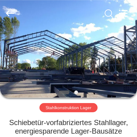
KaFa
Fabrication
Co.,
Ltd..
All
Rights
Reserved.
ZU
HAUSE
PRODUKTE
VIDEOS
VR
SHOW
Stahlkonstruktion Lager
Schiebetür-vorfabriziertes Stahllager,
ÜBER
energiesparende Lager-Bausätze