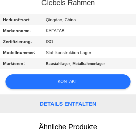
UNS
Giebels Rahmen
WERKSBESICHTIGUNG
Herkunftsort:
Qingdao, China
Markenname:
KAFAFAB
QUALITÄTSKONTROLLE
Zertifizierung:
ISO
Modellnummer:
Stahlkonstruktion Lager
KONTAKT
Markieren:
,
Baustahllager
Metallrahmenlager
NEUIGKEITEN
KONTAKT!
FÄLLE
DETAILS ENTFALTEN
SITEMAP
Ähnliche Produkte