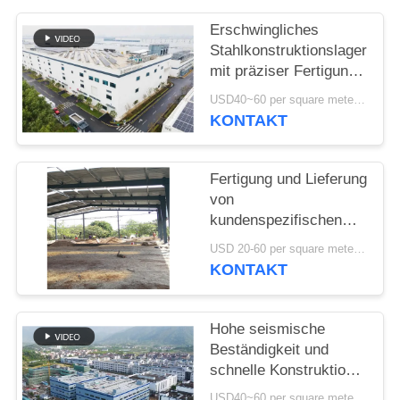
DATENSCHUTZRICHTLINIE
Erschwingliches
Stahlkonstruktionslager
mit präziser Fertigung
und einer einzigen
USD40~60 per square meter MOQ:1000 sqm
Lieferlösung
KONTAKT
Fertigung und Lieferung
von
kundenspezifischen
Portalrahmenkonstruktionen
USD 20-60 per square meter MOQ:1000 Quadratmeter
Stahlbauhallen in Benin
KONTAKT
Hohe seismische
Beständigkeit und
schnelle Konstruktion
mit langlebiger
USD40~60 per square meter MOQ:1000 Quadratmeter