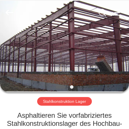
KaFa
Fabrication
Co.,
Ltd..
All
Rights
Reserved.
ZU
HAUSE
PRODUKTE
VIDEOS
VR
SHOW
Stahlkonstruktion Lager
Asphaltieren Sie vorfabriziertes
ÜBER
Stahlkonstruktionslager des Hochbau-