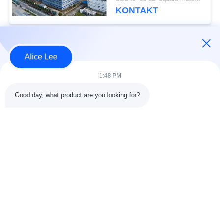
Stahlkonstruktion
KONTAKT
Beliebte Kategorien
Alle
Alice Lee
1:48 PM
Stahlkonstruktions-
Stahlkonstruktionsbau
Werkstatt
Good day, what product are you looking for?
Stahlkonstruktion
Architektonischer
Lager
Baustahl
Stahl Fabrication
strukturelle
Dienstleistungen
Stahlträger
Galvanisierte
Autosalon-Gebäude
Stahlpurlins