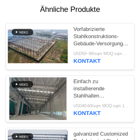
DATENSCHUTZRICHTLINIE
Ähnliche Produkte
Vorfabrizierte
Stahlkonstruktions-
Gebäude-Versorgungs-
Lösung für Industrie
USD50~90/sqm MOQ:sqm 1000
KONTAKT
Einfach zu
installierende
Stahlhallen
Umweltfreundliche
USD40-60/sqm MOQ:sqm 1000
Lagerlösungen
KONTAKT
galvanized Customized