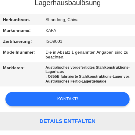
UNS
Lagerhausbaulösung
WERKSBESICHTIGUNG
Herkunftsort:
Shandong, China
Markenname:
KAFA
QUALITÄTSKONTROLLE
Zertifizierung:
ISO9001
Modellnummer:
Die in Absatz 1 genannten Angaben sind zu
KONTAKT
beachten.
Markieren:
Australisches vorgefertigtes Stahlkonstruktions-
Lagerhaus
NEUIGKEITEN
,
,
Q355B fabrizierte Stahlkonstruktions-Lager vor
Australisches Fertig-Lagergebäude
FÄLLE
KONTAKT!
SITEMAP
DETAILS ENTFALTEN