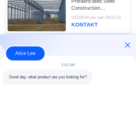
Prefabricated Steel
Construction
Framework Building
USD30-50 per sqm MOQ:1000 Quadratmeter
Supply Delivery
KONTAKT
Beliebte Kategorien
Alle
Alice Lee
5:01 AM
Stahlkonstruktions-
Stahlkonstruktionsbau
Werkstatt
Good day, what product are you looking for?
Stahlkonstruktion
Architektonischer
Lager
Baustahl
Stahl Fabrication
strukturelle
Dienstleistungen
Stahlträger