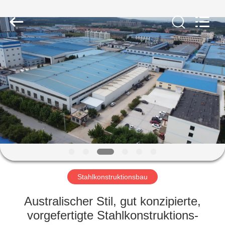
KaFa
Fabrication
Co.,
Ltd..
All
Rights
Reserved.
ZU
HAUSE
PRODUKTE
VIDEOS
VR
SHOW
Stahlkonstruktionsbau
Australischer Stil, gut konzipierte,
ÜBER
vorgefertigte Stahlkonstruktions-